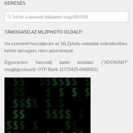
KERESÉS
TÁMOGASD AZ MLZPHOTO OLDALT!
Ha szeretnél hozzájárulni az MLZphoto weboldal működéséhez,
kérlek támogass némi adománnyal:
Egyszerűen használj banki átutalást ("ADOMÁNY"
megjegyzéssel): OTP Bank 11773425-04680611