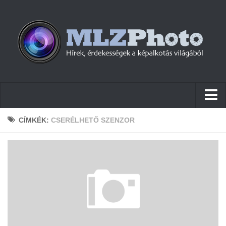
Hírek
CÍMKÉK:
CSERÉLHETŐ SZENZOR
Pletykák
Cikkek
Szoftver
Firmware
Tudástár