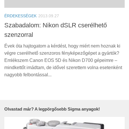
Tanácsok
Érdekességek
ÉRDEKESSÉGEK
2013.09.27
Helyszíni Riport
Szabadalom: Nikon dSLR cserélhető
szenzorral
E-BB
Évek óta hajtogatom a kérdést, hogy miért nem hoznak ki
végre cserélhető szenzoros fényképezőgépet a gyártók?
Emlékszem Canon EOS 5D és Nikon D700 gépeimre –
mindkettőt imádtam, de idővel szerettem volna esetenként
nagyobb felbontással...
Olvastad már? A legpörgősebb Sigma anyagok!