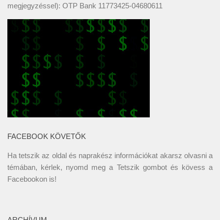
megjegyzéssel): OTP Bank 11773425-04680611
FACEBOOK KÖVETŐK
Ha tetszik az oldal és naprakész információkat akarsz olvasni a
témában, kérlek, nyomd meg a Tetszik gombot és kövess a
Facebookon
is!
ARCHÍVUM