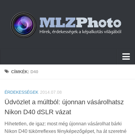
Hírek
CÍMKÉK:
D40
Pletykák
ÉRDEKESSÉGEK
Cikkek
2014.07.08
Üdvözlet a múltból: újonnan vásárolhatsz
Szoftver
Nikon D40 dSLR vázat
Firmware
Hihetetlen, de igaz: most még újonnan vásárolhat bárki
Tudástár
Nikon D40 tükörreflexes fényképezőgépet, ha át szeretné