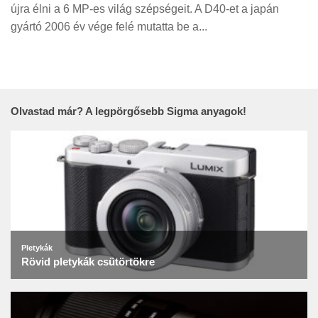
Tanácsok
újra élni a 6 MP-es világ szépségeit. A D40-et a japán
gyártó 2006 év vége felé mutatta be a...
Érdekességek
Helyszíni Riport
E-BB
Olvastad már? A legpörgősebb Sigma anyagok!