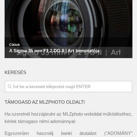
KERESÉS
TÁMOGASD AZ MLZPHOTO OLDALT!
Ha szeretnél hozzájárulni az MLZphoto weboldal működéséhez,
kérlek támogass némi adománnyal:
Egyszerűen használj banki átutalást ("ADOMÁNY"