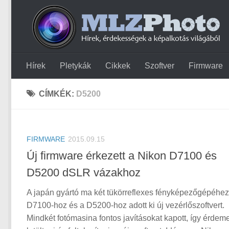
Hírek
Pletykák
Cikkek
Szoftver
Firmware
CÍMKÉK:
D5200
FIRMWARE
2015.09.15
Új firmware érkezett a Nikon D7100 és
D5200 dSLR vázakhoz
A japán gyártó ma két tükörreflexes fényképezőgépéhez
D7100-hoz és a D5200-hoz adott ki új vezérlőszoftvert.
Mindkét fotómasina fontos javításokat kapott, így érdem