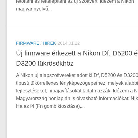
letölteni és feltelepíteni az új szoftvert. Idézem a Nikon
magyar nyelvű...
FIRMWARE
/
HÍREK
2014.01.22
Új firmware érkezett a Nikon Df, D5200 
D3200 tükrösökhöz
A Nikon új alapszoftvereket adott ki Df, D5200 és D320
típusú tükörreflexes fényképezőgépeihez, melyek alább
fejlesztéseket, hibajavításokat tartalmazzák. Idézem a 
Magyarország honlapján is olvasható információkat: Ni
Ha az f4 (Fn gomb kiosztása),...