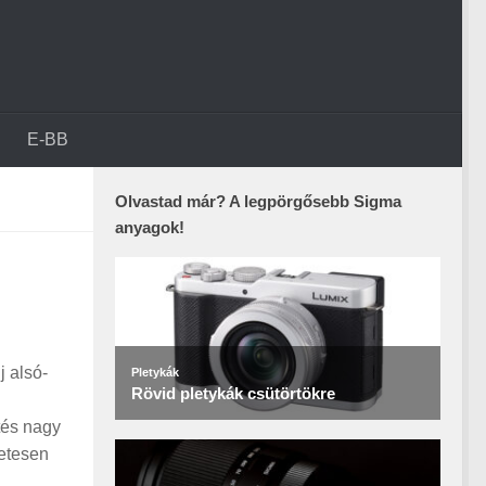
E-BB
Olvastad már? A legpörgősebb Sigma
anyagok!
j alsó-
tés nagy
zetesen