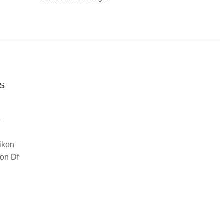
és
0
i
Nikon
kon Df