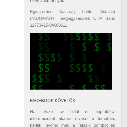
némi adománnyal:
Egyszerűen használj banki átutalást
("ADOMÁNY" megjegyzéssel): OTP Bank
11773425-04680611
FACEBOOK KÖVETŐK
Ha tetszik az oldal és naprakész
információkat akarsz olvasni a témában,
kérlek, nyomd meg a Tetszik gombot és