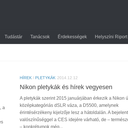
Tudástár
Tanácsok
Érdekességek
Helyszíni Riport
HÍREK
/
PLETYKÁK
2014.12.12
Nikon pletykák és hírek vegyesen
A pletykák szerint 2015 januárjában érkezik a Nikon ú
középkategóriás dSLR váza, a D5500, amelynek
, a
érintésérzékeny kijelzője lesz a hátoldalán. A bejelen
valószínűséggel a CES idejére várható, de – termés
es
– konkrétumok még...