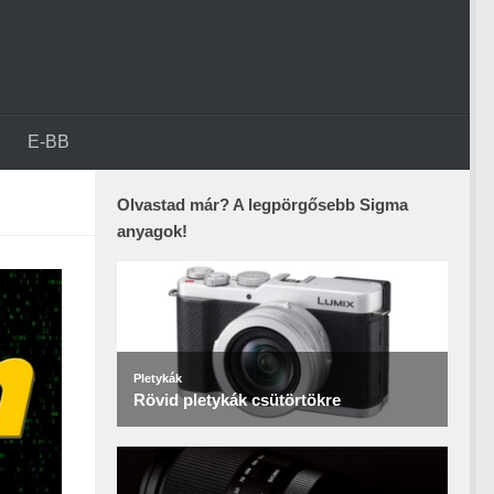
E-BB
Olvastad már? A legpörgősebb Sigma
anyagok!