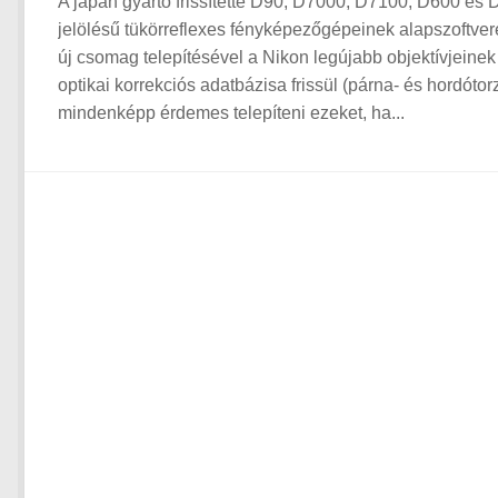
A japán gyártó frissítette D90, D7000, D7100, D600 és
jelölésű tükörreflexes fényképezőgépeinek alapszoftveré
új csomag telepítésével a Nikon legújabb objektívjeinek
optikai korrekciós adatbázisa frissül (párna- és hordótorz
mindenképp érdemes telepíteni ezeket, ha...