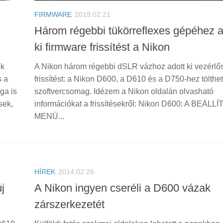
FIRMWARE
2019.02.21
Három régebbi tükörreflexes gépéhez a
ki firmware frissítést a Nikon
ek
A Nikon három régebbi dSLR vázhoz adott ki vezérlős
s a
frissítést: a Nikon D600, a D610 és a D750-hez tölthet
ga is
szoftvercsomag. Idézem a Nikon oldalán olvasható
sek,
információkat a frissítésekről: Nikon D600: A BEÁLL
MENÜ...
HÍREK
2014.02.26
j
A Nikon ingyen cseréli a D600 vázak
zárszerkezetét