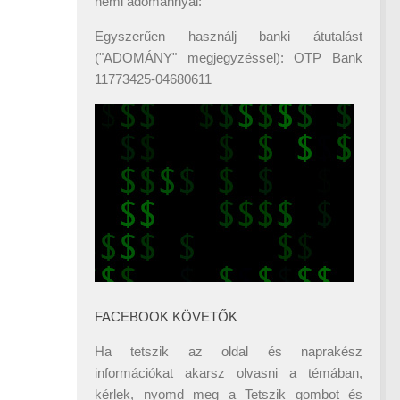
némi adománnyal:
Egyszerűen használj banki átutalást
("ADOMÁNY" megjegyzéssel): OTP Bank
11773425-04680611
FACEBOOK KÖVETŐK
Ha tetszik az oldal és naprakész
információkat akarsz olvasni a témában,
kérlek, nyomd meg a Tetszik gombot és