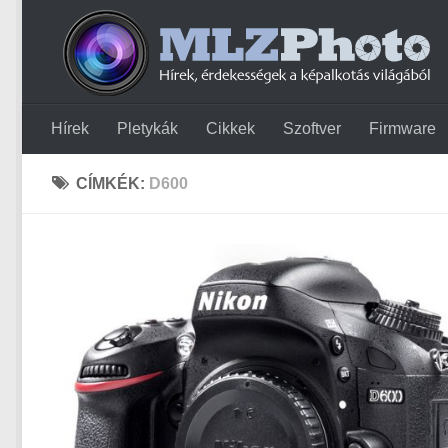
Hírek
Pletykák
Cikkek
Szoftver
Firmware
CÍMKÉK:
D600