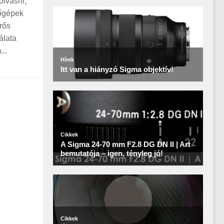
olvasni,
zőgépek
rős
álata
..