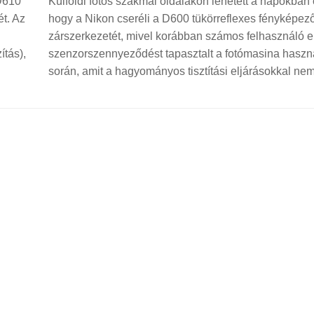
 D610
Külföldi fotós szakmai oldalakon lehetett a napokban 
t. Az
hogy a Nikon cseréli a D600 tükörreflexes fényképe
zárszerkezetét, mivel korábban számos felhasználó e
ítás),
szenzorszennyeződést tapasztalt a fotómasina haszn
során, amit a hagyományos tisztítási eljárásokkal nem.