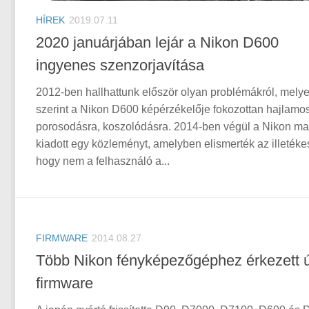
HÍREK
2019.07.11
2020 januárjában lejár a Nikon D600
ingyenes szenzorjavítása
2012-ben hallhattunk először olyan problémákról, mely
szerint a Nikon D600 képérzékelője fokozottan hajlamo
porosodásra, koszolódásra. 2014-ben végül a Nikon ma
kiadott egy közleményt, amelyben elismerték az illetéke
hogy nem a felhasználó a...
FIRMWARE
2014.08.27
Több Nikon fényképezőgéphez érkezett ú
firmware