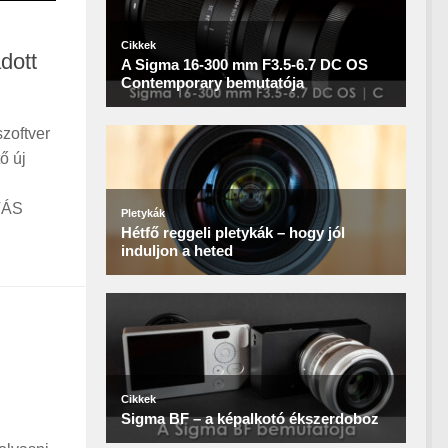
dott
zoftver
ő új
ÍTÁS