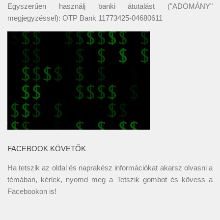
Egyszerűen használj banki átutalást ("ADOMÁNY"
megjegyzéssel): OTP Bank 11773425-04680611
FACEBOOK KÖVETŐK
Ha tetszik az oldal és naprakész információkat akarsz olvasni a
témában, kérlek, nyomd meg a Tetszik gombot és kövess a
Facebookon
is!