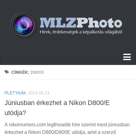
Hírek
CÍMKÉK:
D800S
Pletykák
PLETYKÁK
Cikkek
2014.05.21
Júniusban érkezhet a Nikon D800/E
Szoftver
utódja?
Firmware
A nikonrumors.com legfrissebb híre szerint most júniusban
Tudástár
érkezhet a Nikon D800/D800E utódja, amit a szerző