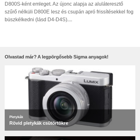
Tanácsok
D800S-ként emleget. Az újonc alapja az aluláteresztő
szűrő nélküli D800E lesz és csupán apró frissítésekkel fog
Érdekességek
büszkélkedni (lásd D4-D4S)....
Helyszíni Riport
E-BB
Olvastad már? A legpörgősebb Sigma anyagok!