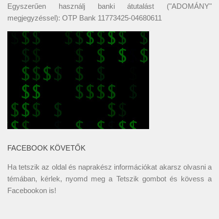
Egyszerűen használj banki átutalást ("ADOMÁNY"
megjegyzéssel): OTP Bank 11773425-04680611
FACEBOOK KÖVETŐK
Ha tetszik az oldal és naprakész információkat akarsz olvasni a
témában, kérlek, nyomd meg a Tetszik gombot és kövess a
Facebookon
is!