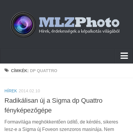
Hírek
CÍMKÉK:
DP QUATTRO
Pletykák
HÍREK
Cikkek
2014.02.10
Radikálisan új a Sigma dp Quattro
Szoftver
fényképezőgépe
Firmware
Formavilága meghökkentően üdítő, de kérdés, sikeres
Tudástár
lesz-e a Sigma új Foveon szenzoros masinája. Nem