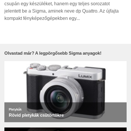
Tanácsok
csupán egy készüléket, hanem egy teljes sorozatot
jelentett be a Sigma, aminek neve dp Quattro. Az újfajta
Érdekességek
kompakt fényképezőgépekben egy...
Helyszíni Riport
E-BB
Olvastad már? A legpörgősebb Sigma anyagok!