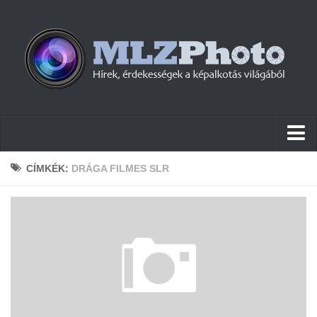
Hírek
CÍMKÉK:
DRÁGA FILMES SLR
Pletykák
Cikkek
Szoftver
Firmware
Tudástár