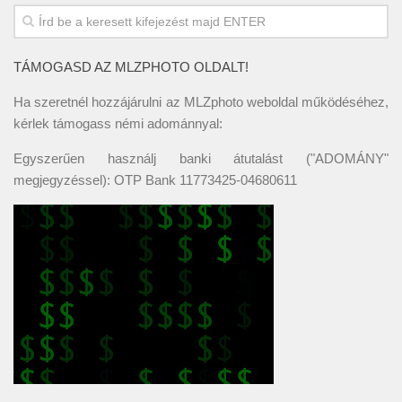
TÁMOGASD AZ MLZPHOTO OLDALT!
Ha szeretnél hozzájárulni az MLZphoto weboldal működéséhez,
kérlek támogass némi adománnyal:
Egyszerűen használj banki átutalást ("ADOMÁNY"
megjegyzéssel): OTP Bank 11773425-04680611