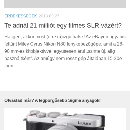
Tanácsok
Érdekességek
ÉRDEKESSÉGEK
2013.09.27
Helyszíni Riport
Te adnál 21 milliót egy filmes SLR vázért?
E-BB
Ha igen, akkor most (erre rá)izgulhatsz! Az eBayen ugyanis
feltűnt Miley Cyrus Nikon N80 fényképezőgépe, amit a 28-
90 mm-es kitobjektívvel együttesen árul „szinte új, alig
használtként”. Az amúgy nem rossz gép általában 15-20e
forint...
Olvastad már? A legpörgősebb Sigma anyagok!