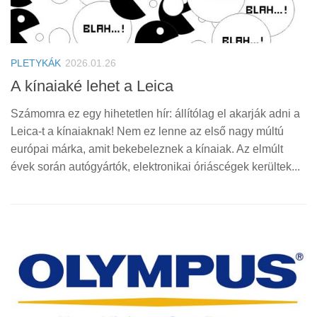
PLETYKÁK
2026.01.26
A kínaiaké lehet a Leica
Számomra ez egy hihetetlen hír: állítólag el akarják adni a
Leica-t a kínaiaknak! Nem ez lenne az első nagy múltú
európai márka, amit bekebeleznek a kínaiak. Az elmúlt
évek során autógyártók, elektronikai óriáscégek kerültek...