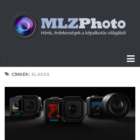
Hírek
CÍMKÉK:
ELADÁS
Pletykák
Cikkek
Szoftver
Firmware
Tudástár