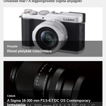
Olvastad már? A legpörgősebb Sigma anyagok!