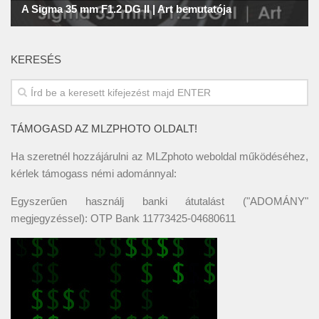
KERESÉS
TÁMOGASD AZ MLZPHOTO OLDALT!
Ha szeretnél hozzájárulni az MLZphoto weboldal működéséhez,
kérlek támogass némi adománnyal:
Egyszerűen használj banki átutalást ("ADOMÁNY"
megjegyzéssel): OTP Bank 11773425-04680611