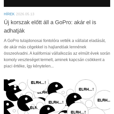
Tanácsok
Érdekességek
HÍREK
2026.05.13
Helyszíni Riport
Új korszak előtt áll a GoPro: akár el is
adhatják
E-BB
A GoPro tulajdonosai fontolóra vették a vállalat eladását,
de akár más cégekkel is hajlandóak lennének
összeolvadni. A kaliforniai vállalkozás az elmúlt évek során
komoly veszteséget termelt, aminek kapcsán csökkent a
piaci értéke, így kénytelen...