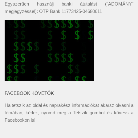
Egyszerűen használj banki átutalást ("ADOMÁNY"
megjegyzéssel): OTP Bank 11773425-04680611
FACEBOOK KÖVETŐK
Ha tetszik az oldal és naprakész információkat akarsz olvasni a
témában, kérlek, nyomd meg a Tetszik gombot és kövess a
Facebookon
is!