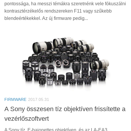
Tanácsok
pontossága, ha messzi témákra szeretnénk vele fókuszálni
kontrasztérzékelős rendszereken F11 vagy szűkebb
Érdekességek
blendeértékekkel. Az új firmware pedig...
Helyszíni Riport
E-BB
FIRMWARE
2017.05.31
A Sony összesen tíz objektíven frissítette a
vezérlőszoftvert
A Sony tíz, E-bajonettes objektíven, és az LA-EA3