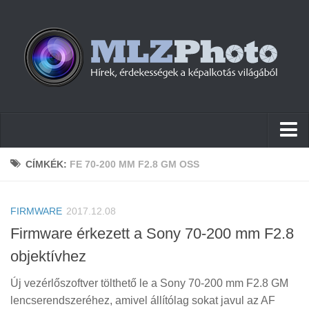
Hírek
CÍMKÉK:
FE 70-200 MM F2.8 GM OSS
Pletykák
FIRMWARE
Cikkek
2017.12.08
Firmware érkezett a Sony 70-200 mm F2.8
Szoftver
objektívhez
Firmware
Új vezérlőszoftver tölthető le a Sony 70-200 mm F2.8 GM
Tudástár
lencserendszeréhez, amivel állítólag sokat javul az AF