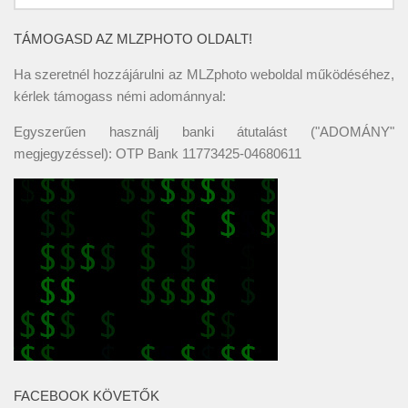
TÁMOGASD AZ MLZPHOTO OLDALT!
Ha szeretnél hozzájárulni az MLZphoto weboldal működéséhez,
kérlek támogass némi adománnyal:
Egyszerűen használj banki átutalást ("ADOMÁNY"
megjegyzéssel): OTP Bank 11773425-04680611
FACEBOOK KÖVETŐK