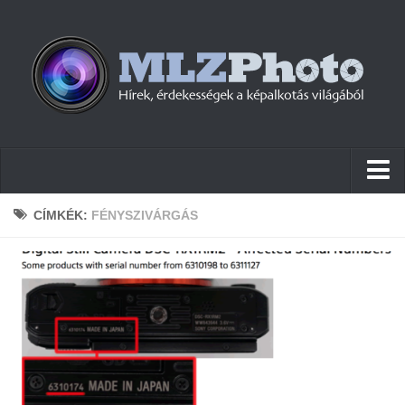
Hírek
CÍMKÉK:
FÉNYSZIVÁRGÁS
Pletykák
Cikkek
Szoftver
Firmware
Tudástár