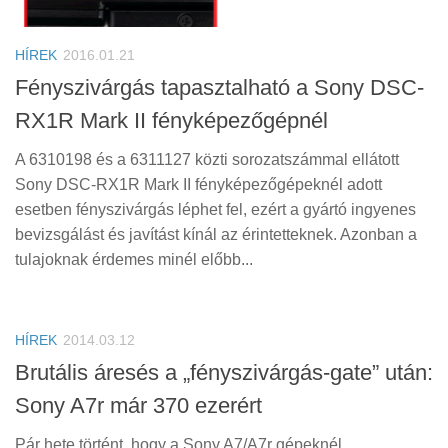
Tanácsok
Érdekességek
HÍREK
2016.01.21
Helyszíni Riport
Fényszivárgás tapasztalható a Sony DSC-
RX1R Mark II fényképezőgépnél
E-BB
A 6310198 és a 6311127 közti sorozatszámmal ellátott
Sony DSC-RX1R Mark II fényképezőgépeknél adott
esetben fényszivárgás léphet fel, ezért a gyártó ingyenes
bevizsgálást és javítást kínál az érintetteknek. Azonban a
tulajoknak érdemes minél előbb...
HÍREK
2014.03.12
Brutális áresés a „fényszivárgás-gate” után:
Sony A7r már 370 ezerért
Pár hete történt, hogy a Sony A7/A7r gépeknél