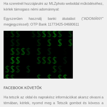
Ha szeretnél hozzájárulni az MLZphoto weboldal működéséhez,
kérlek támogass némi adománnyal:
Egyszerűen használj banki átutalást ("ADOMÁNY"
megjegyzéssel): OTP Bank 11773425-04680611
FACEBOOK KÖVETŐK
Ha tetszik az oldal és naprakész információkat akarsz olvasni a
témában, kérlek, nyomd meg a Tetszik gombot és kövess a