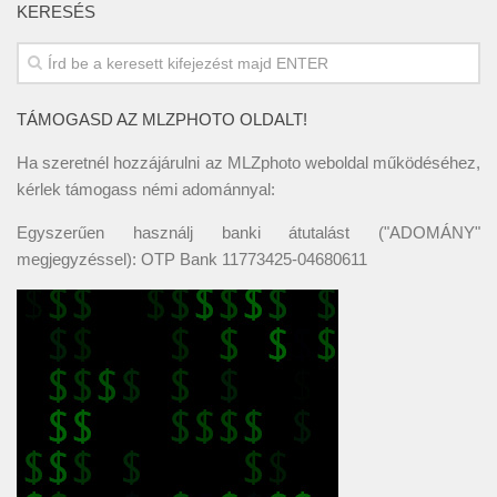
KERESÉS
TÁMOGASD AZ MLZPHOTO OLDALT!
Ha szeretnél hozzájárulni az MLZphoto weboldal működéséhez,
kérlek támogass némi adománnyal:
Egyszerűen használj banki átutalást ("ADOMÁNY"
megjegyzéssel): OTP Bank 11773425-04680611