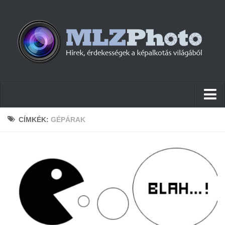
Hírek
CÍMKÉK:
GÉPÁRAK
Pletykák
Cikkek
Szoftver
Firmware
Tudástár