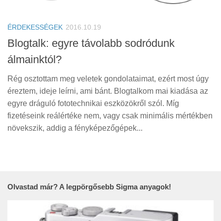
Tanácsok
Érdekességek
ÉRDEKESSÉGEK
2016.10.19
Helyszíni Riport
Blogtalk: egyre távolabb sodródunk
álmainktól?
E-BB
Rég osztottam meg veletek gondolataimat, ezért most úgy
éreztem, ideje leírni, ami bánt. Blogtalkom mai kiadása az
egyre dráguló fototechnikai eszközökről szól. Míg
fizetéseink reálértéke nem, vagy csak minimális mértékben
növekszik, addig a fényképezőgépek...
Olvastad már? A legpörgősebb Sigma anyagok!