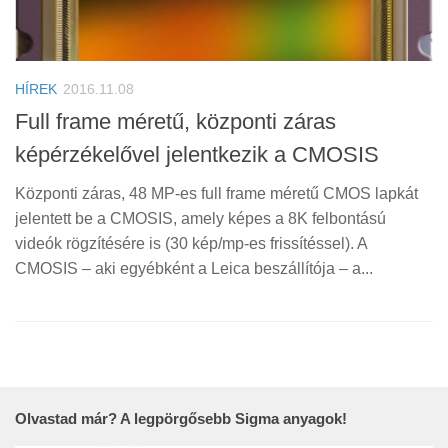
HÍREK
2016.11.08
Full frame méretű, központi záras
képérzékelővel jelentkezik a CMOSIS
Központi záras, 48 MP-es full frame méretű CMOS lapkát
jelentett be a CMOSIS, amely képes a 8K felbontású
videók rögzítésére is (30 kép/mp-es frissítéssel). A
CMOSIS – aki egyébként a Leica beszállítója – a...
Olvastad már? A legpörgősebb Sigma anyagok!