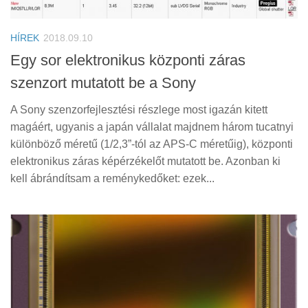
Tanácsok
Érdekességek
HÍREK
2018.09.10
Helyszíni Riport
Egy sor elektronikus központi záras
szenzort mutatott be a Sony
E-BB
A Sony szenzorfejlesztési részlege most igazán kitett
magáért, ugyanis a japán vállalat majdnem három tucatnyi
különböző méretű (1/2,3”-tól az APS-C méretűig), központi
elektronikus záras képérzékelőt mutatott be. Azonban ki
kell ábrándítsam a reménykedőket: ezek...