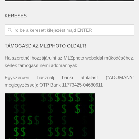
KERESÉS
TÁMOGASD AZ MLZPHOTO OLDALT!
Ha szeretnél hozzájárulni az MLZphoto weboldal működéséhez,
kérlek támogass némi adománnyal:
Egyszerűen használj banki átutalást ("ADOMÁNY"
megjegyzéssel): OTP Bank 11773425-04680611