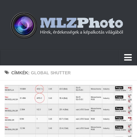
Hírek
CÍMKÉK:
GLOBAL SHUTTER
Pletykák
Cikkek
Szoftver
Firmware
Tudástár