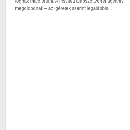
fognak majd örülni. A frissített alapszoftverrel ugyanis
megoldódnak – az ígéretek szerint legalábbis...