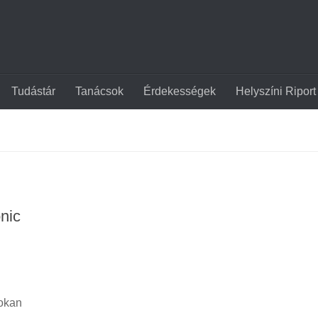
Tudástár
Tanácsok
Érdekességek
Helyszíni Riport
onic
sokan