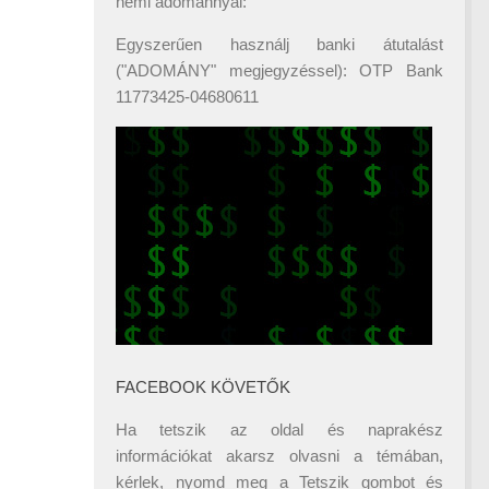
némi adománnyal:
Egyszerűen használj banki átutalást
("ADOMÁNY" megjegyzéssel): OTP Bank
11773425-04680611
FACEBOOK KÖVETŐK
Ha tetszik az oldal és naprakész
információkat akarsz olvasni a témában,
kérlek, nyomd meg a Tetszik gombot és