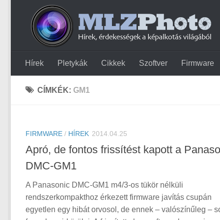
Hírek
Pletykák
Cikkek
Szoftver
Firmware
CÍMKÉK:
GM1
FIRMWARE
/
HÍREK
2014.04.25
Apró, de fontos frissítést kapott a Panas
DMC-GM1
A Panasonic DMC-GM1 m4/3-os tükör nélküli
rendszerkompakthoz érkezett firmware javítás csupán
egyetlen egy hibát orvosol, de ennek – valószínűleg – 