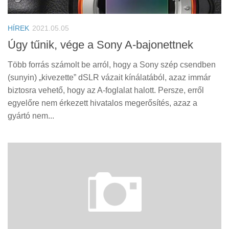
Tanácsok
Érdekességek
HÍREK
2021.05.05
Helyszíni Riport
Úgy tűnik, vége a Sony A-bajonettnek
E-BB
Több forrás számolt be arról, hogy a Sony szép csendben
(sunyin) „kivezette” dSLR vázait kínálatából, azaz immár
biztosra vehető, hogy az A-foglalat halott. Persze, erről
egyelőre nem érkezett hivatalos megerősítés, azaz a
gyártó nem...