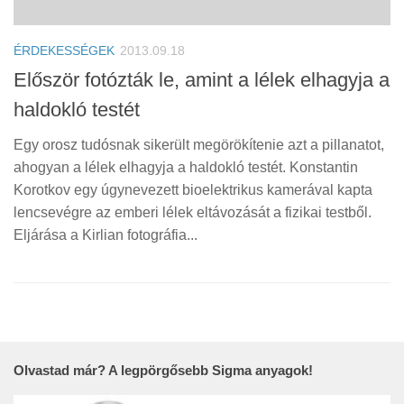
ÉRDEKESSÉGEK
2013.09.18
Először fotózták le, amint a lélek elhagyja a
haldokló testét
Egy orosz tudósnak sikerült megörökítenie azt a pillanatot,
ahogyan a lélek elhagyja a haldokló testét. Konstantin
Korotkov egy úgynevezett bioelektrikus kamerával kapta
lencsevégre az emberi lélek eltávozását a fizikai testből.
Eljárása a Kirlian fotográfia...
Olvastad már? A legpörgősebb Sigma anyagok!