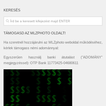
KERESÉS
TÁMOGASD AZ MLZPHOTO OLDALT!
Ha szeretnél hozzájárulni az MLZphoto weboldal működéséhez,
kérlek támogass némi adománnyal:
Egyszerűen használj banki átutalást ("ADOMÁNY"
megjegyzéssel): OTP Bank 11773425-04680611