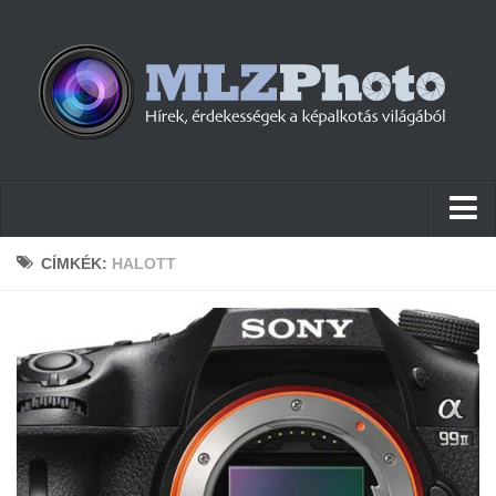
Hírek
CÍMKÉK:
HALOTT
Pletykák
Cikkek
Szoftver
Firmware
Tudástár