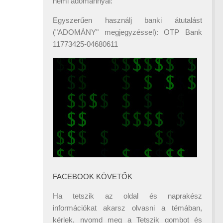
némi adománnyal:
Egyszerűen használj banki átutalást
("ADOMÁNY" megjegyzéssel): OTP Bank
11773425-04680611
FACEBOOK KÖVETŐK
Ha tetszik az oldal és naprakész
információkat akarsz olvasni a témában,
kérlek, nyomd meg a Tetszik gombot és