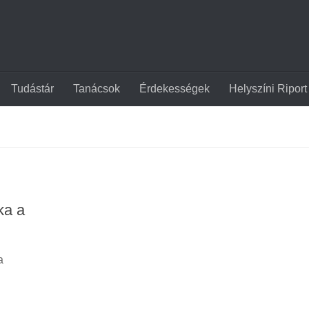
Tudástár
Tanácsok
Érdekességek
Helyszíni Riport
ka a
a