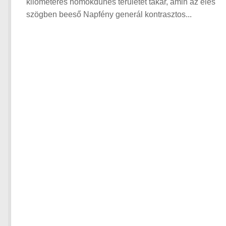
kilométeres homokdűnés területet takar, amin az éles
szögben beeső Napfény generál kontrasztos...