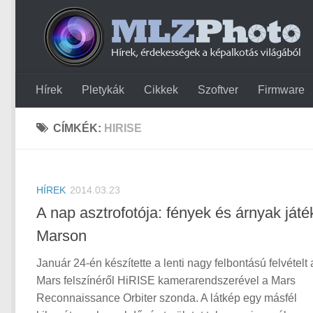
Hírek
Pletykák
Cikkek
Szoftver
Firmware
CÍMKÉK:
HIRISE
HÍREK
2014.03.23
A nap asztrofotója: fények és árnyak játé
Marson
Január 24-én készítette a lenti nagy felbontású felvételt 
Mars felszínéről HiRISE kamerarendszerével a Mars
Reconnaissance Orbiter szonda. A látkép egy másfél