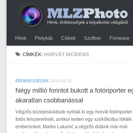
Hírek
Pletykák
Cikkek
Szoftver
Firmware
CÍMKÉK:
HORVÁT INCIDENS
ÉRDEKESSÉGEK
2014.05.22
Négy millió forintot bukott a fotóriporter e
akaratlan csobbanással
Végzős középiskolások nyírták ki egy horvát fotóriporter 
fotós felszerelését, amikor ketten egy szökőkútba lökték
emberünket. Marko Lukunić a végzős diákok már-már