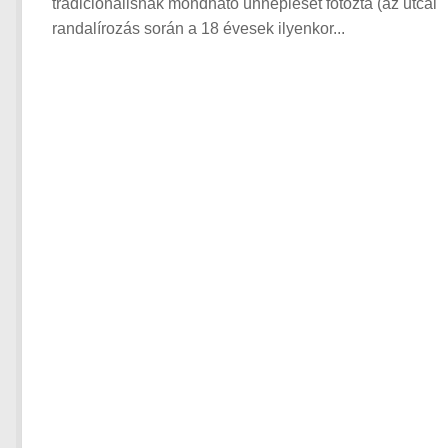
tradicionálisnak mondható ünneplését fotózta (az utcai
randalírozás során a 18 évesek ilyenkor...