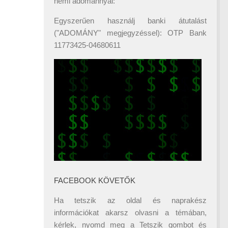
némi adománnyal:
Egyszerűen használj banki átutalást
("ADOMÁNY" megjegyzéssel): OTP Bank
11773425-04680611
FACEBOOK KÖVETŐK
Ha tetszik az oldal és naprakész
információkat akarsz olvasni a témában,
kérlek, nyomd meg a Tetszik gombot és