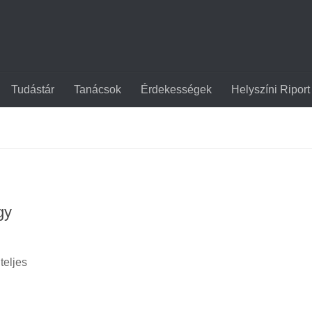
Tudástár
Tanácsok
Érdekességek
Helyszíni Riport
gy
teljes