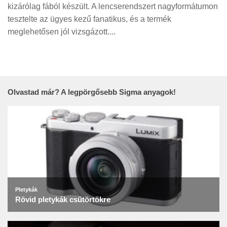
Tanácsok
kizárólag fából készült. A lencserendszert nagyformátumon
tesztelte az ügyes kezű fanatikus, és a termék
Érdekességek
meglehetősen jól vizsgázott....
Helyszíni Riport
E-BB
Olvastad már? A legpörgősebb Sigma anyagok!