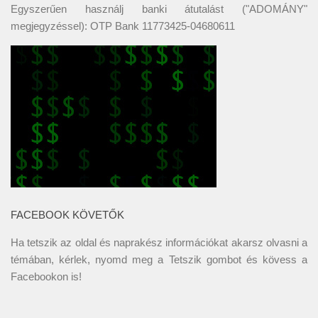
Egyszerűen használj banki átutalást ("ADOMÁNY"
megjegyzéssel): OTP Bank 11773425-04680611
FACEBOOK KÖVETŐK
Ha tetszik az oldal és naprakész információkat akarsz olvasni a
témában, kérlek, nyomd meg a Tetszik gombot és kövess a
Facebookon
is!