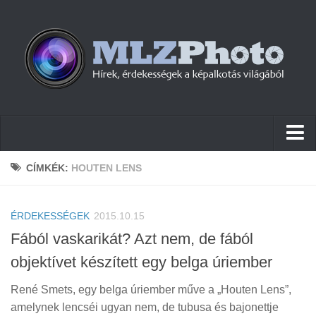
Hírek
CÍMKÉK:
HOUTEN LENS
Pletykák
ÉRDEKESSÉGEK
Cikkek
2015.10.15
Fából vaskarikát? Azt nem, de fából
Szoftver
objektívet készített egy belga úriember
Firmware
René Smets, egy belga úriember műve a „Houten Lens”,
Tudástár
amelynek lencséi ugyan nem, de tubusa és bajonettje