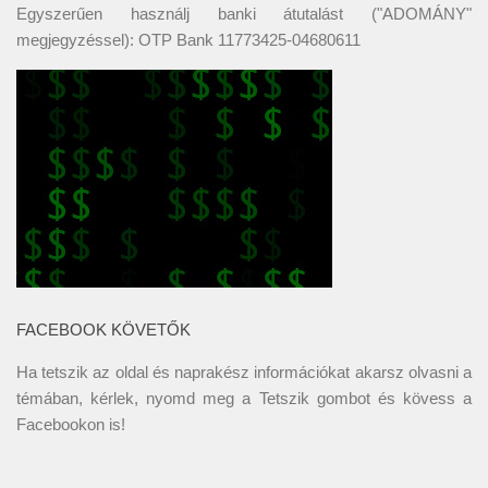
Egyszerűen használj banki átutalást ("ADOMÁNY"
megjegyzéssel): OTP Bank 11773425-04680611
FACEBOOK KÖVETŐK
Ha tetszik az oldal és naprakész információkat akarsz olvasni a
témában, kérlek, nyomd meg a Tetszik gombot és kövess a
Facebookon
is!