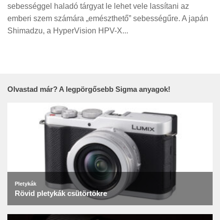
Tanácsok
sebességgel haladó tárgyat le lehet vele lassítani az
emberi szem számára „emészthető” sebességűre. A japán
Érdekességek
Shimadzu, a HyperVision HPV-X...
Helyszíni Riport
E-BB
Olvastad már? A legpörgősebb Sigma anyagok!