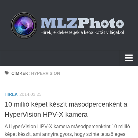
Hírek
CÍMKÉK:
HYPERVISION
Pletykák
HÍREK
Cikkek
2014.03.23
10 millió képet készít másodpercenként a
Szoftver
HyperVision HPV-X kamera
Firmware
A HyperVision HPV-X kamera másodpercenként 10 millió
Tudástár
képet készít, ami annyira gyors, hogy szinte tetszőleges