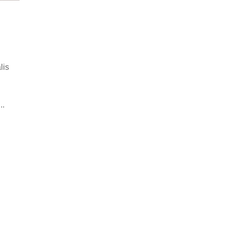
lis
..