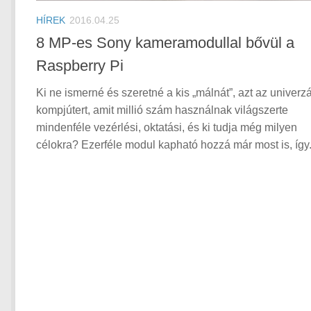
HÍREK
2016.04.25
8 MP-es Sony kameramodullal bővül a
Raspberry Pi
Ki ne ismerné és szeretné a kis „málnát”, azt az univerzá
kompjútert, amit millió szám használnak világszerte
mindenféle vezérlési, oktatási, és ki tudja még milyen
célokra? Ezerféle modul kapható hozzá már most is, így.