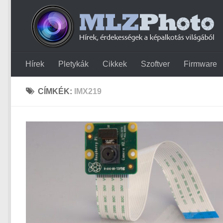
Hírek
Pletykák
Cikkek
Szoftver
Firmware
CÍMKÉK:
IMX219