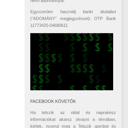
némi adománnyal:
Egyszerűen használj banki átutalást
("ADOMÁNY" megjegyzéssel): OTP Bank
11773425-04680611
FACEBOOK KÖVETŐK
Ha tetszik az oldal és naprakész
információkat akarsz olvasni a témában,
kérlek, nyomd meg a Tetszik gombot és