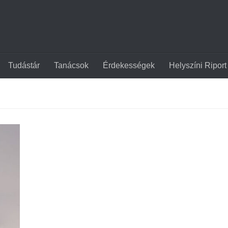
Tudástár
Tanácsok
Érdekességek
Helyszíni Riport