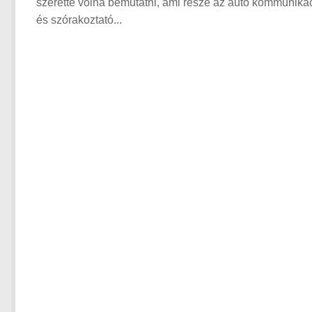
szerette volna bemutatni, ami része az autó kommuniká
és szórakoztató...