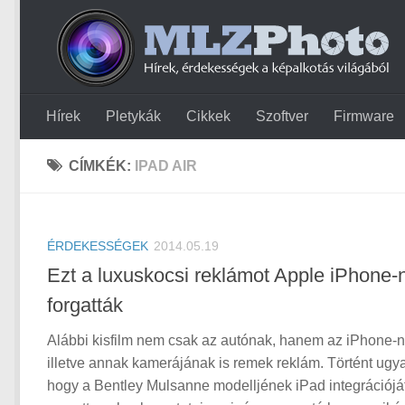
Hírek
Pletykák
Cikkek
Szoftver
Firmware
CÍMKÉK:
IPAD AIR
ÉRDEKESSÉGEK
2014.05.19
Ezt a luxuskocsi reklámot Apple iPhone-
forgatták
Alábbi kisfilm nem csak az autónak, hanem az iPhone-n
illetve annak kamerájának is remek reklám. Történt ugya
hogy a Bentley Mulsanne modelljének iPad integrációjá