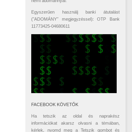
némi adománnyal:
Egyszerűen használj banki átutalást
("ADOMÁNY" megjegyzéssel): OTP Bank
11773425-04680611
FACEBOOK KÖVETŐK
Ha tetszik az oldal és naprakész
információkat akarsz olvasni a témában,
kérlek, nyomd meg a Tetszik gombot és