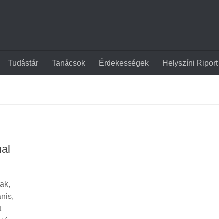
Tudástár
Tanácsok
Érdekességek
Helyszíni Riport
nal
ak,
nis,
t