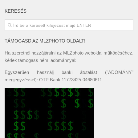
KERESÉS
TÁMOGASD AZ MLZPHOTO OLDALT!
Ha szeretnél hozzájárulni az MLZphoto weboldal működéséhez,
kérlek támogass némi adománnyal:
Egyszerűen használj banki átutalást ("ADOMÁNY"
megjegyzéssel): OTP Bank 11773425-04680611