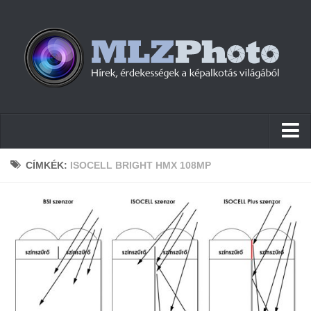
Hírek
CÍMKÉK:
ISOCELL BRIGHT HMX 108MP
Pletykák
Cikkek
Szoftver
Firmware
Tudástár