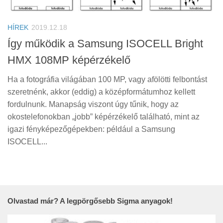
Tanácsok
Érdekességek
HÍREK
2019.12.18
Helyszíni Riport
Így működik a Samsung ISOCELL Bright
HMX 108MP képérzékelő
E-BB
Ha a fotográfia világában 100 MP, vagy afölötti felbontást
szeretnénk, akkor (eddig) a középformátumhoz kellett
fordulnunk. Manapság viszont úgy tűnik, hogy az
okostelefonokban „jobb” képérzékelő található, mint az
igazi fényképezőgépekben: például a Samsung
ISOCELL...
Olvastad már? A legpörgősebb Sigma anyagok!