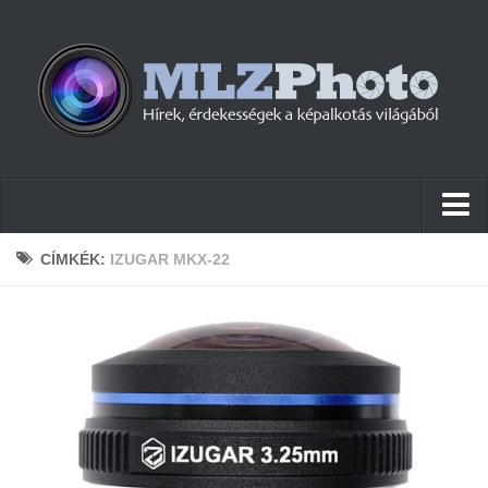
Hírek
CÍMKÉK:
IZUGAR MKX-22
Pletykák
Cikkek
Szoftver
Firmware
Tudástár