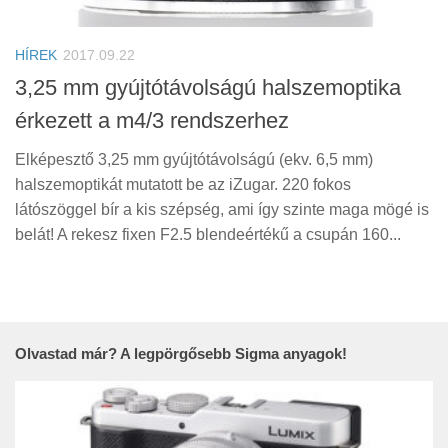
Tanácsok
Érdekességek
HÍREK
2017.09.22
Helyszíni Riport
3,25 mm gyújtótávolságú halszemoptika
érkezett a m4/3 rendszerhez
E-BB
Elképesztő 3,25 mm gyújtótávolságú (ekv. 6,5 mm)
halszemoptikát mutatott be az iZugar. 220 fokos
látószöggel bír a kis szépség, ami így szinte maga mögé is
belát! A rekesz fixen F2.5 blendeértékű a csupán 160...
Olvastad már? A legpörgősebb Sigma anyagok!