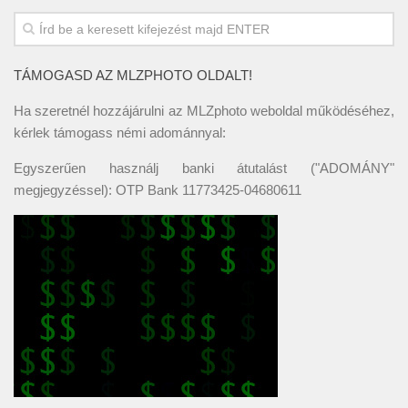
TÁMOGASD AZ MLZPHOTO OLDALT!
Ha szeretnél hozzájárulni az MLZphoto weboldal működéséhez,
kérlek támogass némi adománnyal:
Egyszerűen használj banki átutalást ("ADOMÁNY"
megjegyzéssel): OTP Bank 11773425-04680611