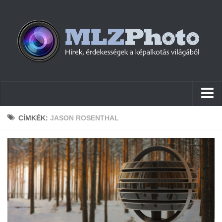
Hírek
CÍMKÉK:
JASON ROSENTHAL
Pletykák
Cikkek
Szoftver
Firmware
Tudástár