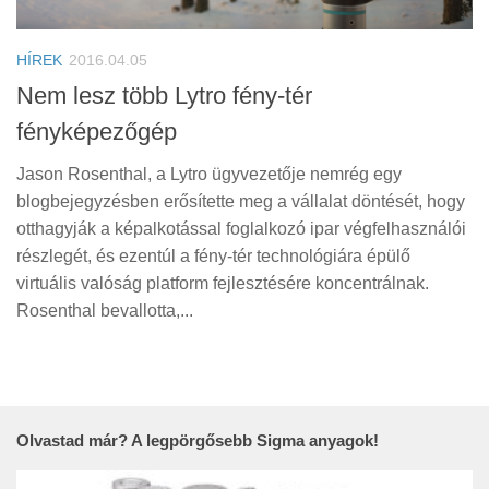
Tanácsok
Érdekességek
HÍREK
2016.04.05
Helyszíni Riport
Nem lesz több Lytro fény-tér
fényképezőgép
E-BB
Jason Rosenthal, a Lytro ügyvezetője nemrég egy
blogbejegyzésben erősítette meg a vállalat döntését, hogy
otthagyják a képalkotással foglalkozó ipar végfelhasználói
részlegét, és ezentúl a fény-tér technológiára épülő
virtuális valóság platform fejlesztésére koncentrálnak.
Rosenthal bevallotta,...
Olvastad már? A legpörgősebb Sigma anyagok!