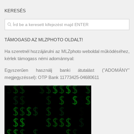
KERESÉS
TÁMOGASD AZ MLZPHOTO OLDALT!
Ha szeretnél hozzájárulni az MLZphoto weboldal működéséhez,
kérlek támogass némi adománnyal:
Egyszerűen használj banki átutalást ("ADOMÁNY"
megjegyzéssel): OTP Bank 11773425-04680611