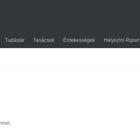
Tudástár
Tanácsok
Érdekességek
Helyszíni Riport
mmel,