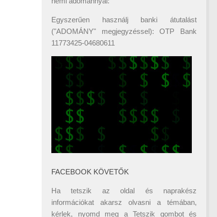
némi adománnyal:
Egyszerűen használj banki átutalást
("ADOMÁNY" megjegyzéssel): OTP Bank
11773425-04680611
FACEBOOK KÖVETŐK
Ha tetszik az oldal és naprakész
információkat akarsz olvasni a témában,
kérlek, nyomd meg a Tetszik gombot és