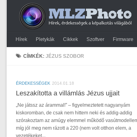
Hírek
Pletykák
Cikkek
Szoftver
Firmware
CÍMKÉK:
JÉZUS SZOBOR
ÉRDEKESSÉGEK
2014.01.18
Leszakította a villámlás Jézus ujjait
„Ne játssz az árammal!” – figyelmeztetett nagyanyám
kiskoromban, de csak nem hittem neki és addig-addig
szórakoztam az amúgy elemmel működő vasútmodelle
míg jól meg nem rázott a 220 (nem volt otthon elem, a
vezetékeket...