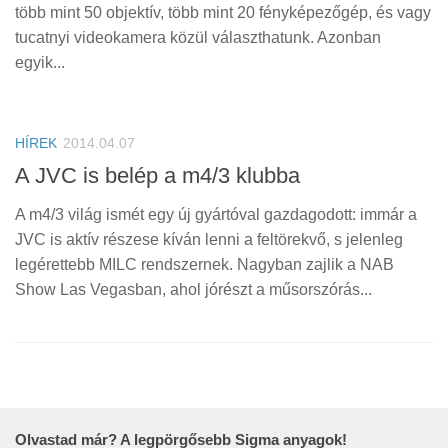
Tanácsok
több mint 50 objektív, több mint 20 fényképezőgép, és vagy
tucatnyi videokamera közül választhatunk. Azonban
Érdekességek
egyik...
Helyszíni Riport
E-BB
HÍREK
2014.04.07
A JVC is belép a m4/3 klubba
A m4/3 világ ismét egy új gyártóval gazdagodott: immár a
JVC is aktív részese kíván lenni a feltörekvő, s jelenleg
legérettebb MILC rendszernek. Nagyban zajlik a NAB
Show Las Vegasban, ahol jórészt a műsorszórás...
Olvastad már? A legpörgősebb Sigma anyagok!