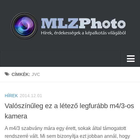
Hírek
CÍMKÉK:
JVC
Pletykák
HÍREK
Cikkek
2014.12.01
Valószínűleg ez a létező legfurább m4/3-os
Szoftver
kamera
Firmware
A m4/3 szabvány mára egy érett, sokak által támogatott
Tudástár
rendszerré vált. Mi sem bizonyítja ezt jobban annál, hogy