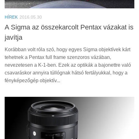
Tanácsok
Érdekességek
HÍREK
2016.05.30
Helyszíni Riport
A Sigma az összekarcolt Pentax vázakat is
javítja
E-BB
Korábban volt róla szó, hogy egyes Sigma objektívek kárt
tehetnek a Pentax full frame szenzoros vázában,
nevezetesen a K-1-ben. Ezek az optikák a bajonettre való
csavaráskor annyira túllógnak hátsó fertályukkal, hogy a
fényképezőgép objektív...