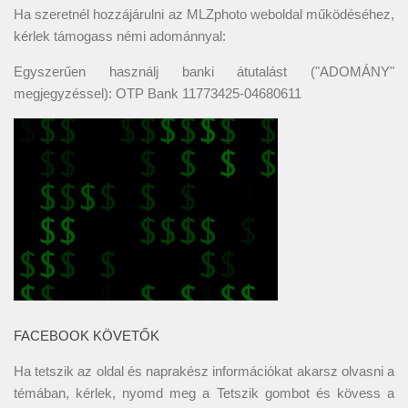
Ha szeretnél hozzájárulni az MLZphoto weboldal működéséhez,
kérlek támogass némi adománnyal:
Egyszerűen használj banki átutalást ("ADOMÁNY"
megjegyzéssel): OTP Bank 11773425-04680611
FACEBOOK KÖVETŐK
Ha tetszik az oldal és naprakész információkat akarsz olvasni a
témában, kérlek, nyomd meg a Tetszik gombot és kövess a