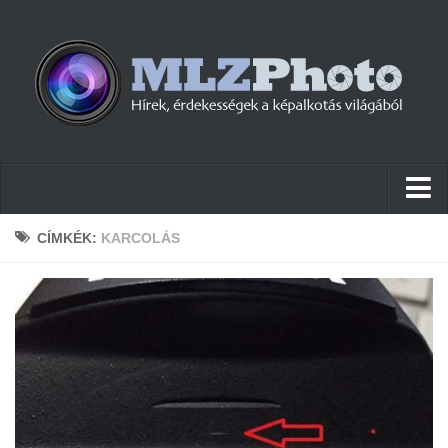
Hírek
CÍMKÉK:
KARCOLÁS
Pletykák
Cikkek
Szoftver
Firmware
Tudástár