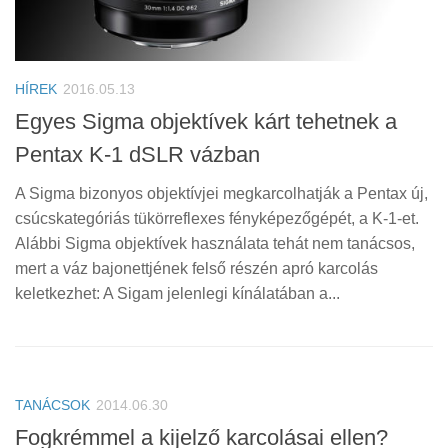
HÍREK
2016.05.13
Egyes Sigma objektívek kárt tehetnek a
Pentax K-1 dSLR vázban
A Sigma bizonyos objektívjei megkarcolhatják a Pentax új,
csúcskategóriás tükörreflexes fényképezőgépét, a K-1-et.
Alábbi Sigma objektívek használata tehát nem tanácsos,
mert a váz bajonettjének felső részén apró karcolás
keletkezhet: A Sigam jelenlegi kínálatában a...
TANÁCSOK
2014.06.30
Fogkrémmel a kijelző karcolásai ellen?