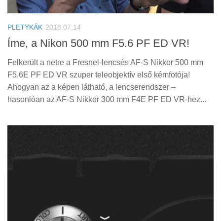
Tanácsok
Érdekességek
PLETYKÁK
2018.07.14
Helyszíni Riport
Íme, a Nikon 500 mm F5.6 PF ED VR!
E-BB
Felkerült a netre a Fresnel-lencsés AF-S Nikkor 500 mm
F5.6E PF ED VR szuper teleobjektív első kémfotója!
Ahogyan az a képen látható, a lencserendszer –
hasonlóan az AF-S Nikkor 300 mm F4E PF ED VR-hez...