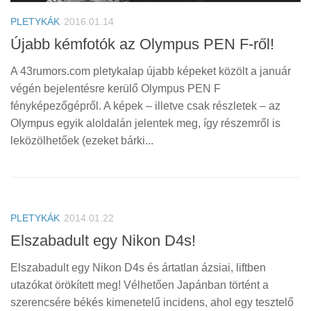
PLETYKÁK
2016.01.14
Újabb kémfotók az Olympus PEN F-ről!
A 43rumors.com pletykalap újabb képeket közölt a január
végén bejelentésre kerülő Olympus PEN F
fényképezőgépről. A képek – illetve csak részletek – az
Olympus egyik aloldalán jelentek meg, így részemről is
leközölhetőek (ezeket bárki...
PLETYKÁK
2014.01.22
Elszabadult egy Nikon D4s!
Elszabadult egy Nikon D4s és ártatlan ázsiai, liftben
utazókat örökített meg! Vélhetően Japánban történt a
szerencsére békés kimenetelű incidens, ahol egy tesztelő