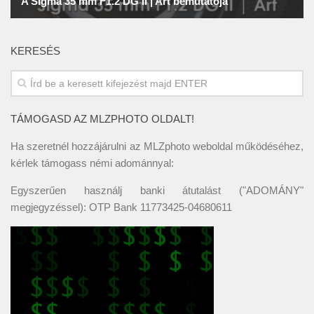
KERESÉS
TÁMOGASD AZ MLZPHOTO OLDALT!
Ha szeretnél hozzájárulni az MLZphoto weboldal működéséhez,
kérlek támogass némi adománnyal:
Egyszerűen használj banki átutalást ("ADOMÁNY"
megjegyzéssel): OTP Bank 11773425-04680611