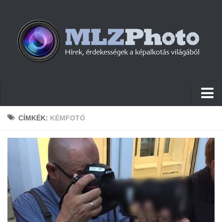
Hírek
CÍMKÉK:
KÉMFOTÓ
Pletykák
Cikkek
Szoftver
Firmware
Tudástár