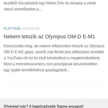
kezéből elszabadult egy Nikon D4s és lekapta a velük
utazó személyeket a...
PLETYKÁK
2013.08.29
Nekem tetszik az Olympus OM-D E-M1
Kövezzetek meg, de nekem kifejezetten tetszik az Olympus
OM-D E-M1 gépe, amiről már filmet (ezt időközben levették
a YouTube-ról is) és első kémfotókat is megtekinthettünk.
Most a mirrorlessrumors.com posztjának köszönhetően
egy újabb termékfotóval gazdagodott...
Olvastad már? A legpörgősebb Sigma anyagok!