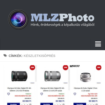
Hírek
CÍMKÉK:
KÉSZLETKISÖPRÉS
Pletykák
Cikkek
Szoftver
Firmware
Tudástár