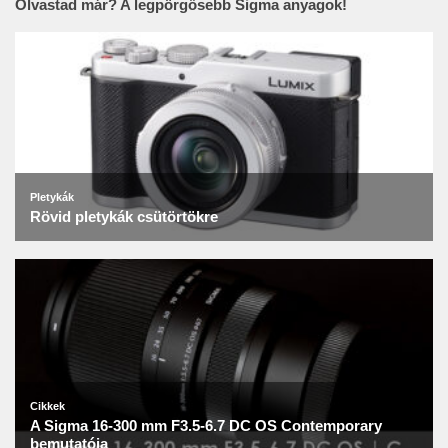
Olvastad már? A legpörgősebb Sigma anyagok!