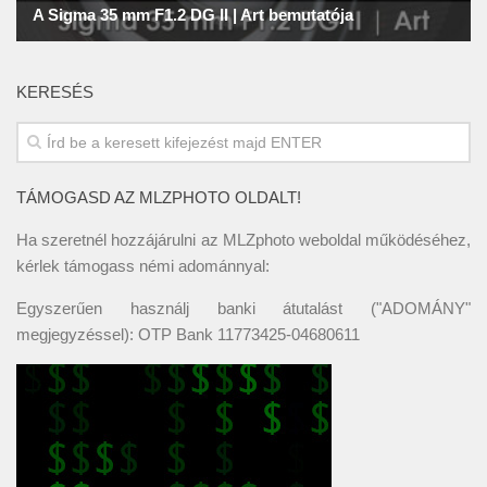
KERESÉS
TÁMOGASD AZ MLZPHOTO OLDALT!
Ha szeretnél hozzájárulni az MLZphoto weboldal működéséhez,
kérlek támogass némi adománnyal:
Egyszerűen használj banki átutalást ("ADOMÁNY"
megjegyzéssel): OTP Bank 11773425-04680611