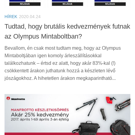
Tanácsok
Érdekességek
HÍREK
2020.04.24
Helyszíni Riport
Tudtad, hogy brutális kedvezmények futnak
az Olympus Mintaboltban?
E-BB
Bevallom, én csak most tudtam meg, hogy az Olympus
Mintaboltjában igen komoly árleszállításokkal
találkozhatunk – értsd ez alatt, hogy akár 83%-kal (!)
csökkentett árakon juthatunk hozzá a készleten lévő
jószágokhoz. A hihetetlen árakon megkaparintható...