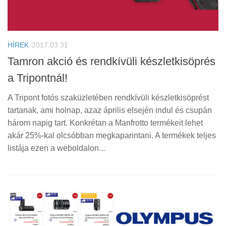
HÍREK
2017.03.31
Tamron akció és rendkívüli készletkisöprés
a Tripontnál!
A Tripont fotós szaküzletében rendkívüli készletkisöprést
tartanak, ami holnap, azaz április elsején indul és csupán
három napig tart. Konkrétan a Manfrotto termékeit lehet
akár 25%-kal olcsóbban megkaparintani. A termékek teljes
listája ezen a weboldalon...