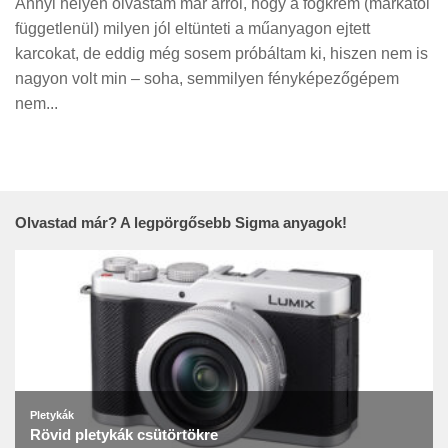
Annyi helyen olvastam már arról, hogy a fogkrém (márkától
függetlenül) milyen jól eltünteti a műanyagon ejtett
karcokat, de eddig még sosem próbáltam ki, hiszen nem is
nagyon volt min – soha, semmilyen fényképezőgépem
nem...
Olvastad már? A legpörgősebb Sigma anyagok!