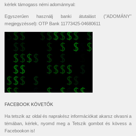
kérlek támogass némi adománnyal:
Egyszerűen használj banki átutalást ("ADOMÁNY"
megjegyzéssel): OTP Bank 11773425-04680611
FACEBOOK KÖVETŐK
Ha tetszik az oldal és naprakész információkat akarsz olvasni a
témában, kérlek, nyomd meg a Tetszik gombot és kövess a
Facebookon
is!