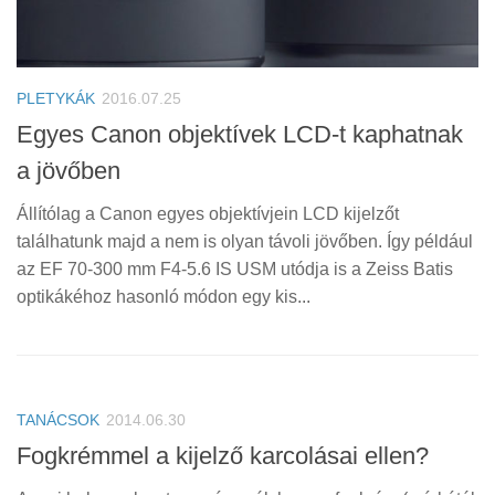
PLETYKÁK
2016.07.25
Egyes Canon objektívek LCD-t kaphatnak
a jövőben
Állítólag a Canon egyes objektívjein LCD kijelzőt
találhatunk majd a nem is olyan távoli jövőben. Így például
az EF 70-300 mm F4-5.6 IS USM utódja is a Zeiss Batis
optikákéhoz hasonló módon egy kis...
TANÁCSOK
2014.06.30
Fogkrémmel a kijelző karcolásai ellen?