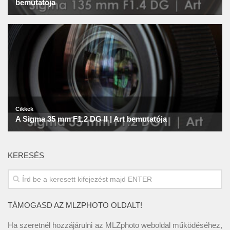
KERESÉS
TÁMOGASD AZ MLZPHOTO OLDALT!
Ha szeretnél hozzájárulni az MLZphoto weboldal működéséhez,