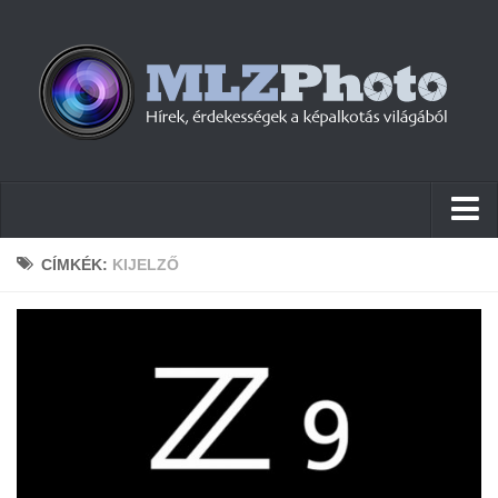
Hírek
CÍMKÉK:
KIJELZŐ
Pletykák
Cikkek
Szoftver
Firmware
Tudástár