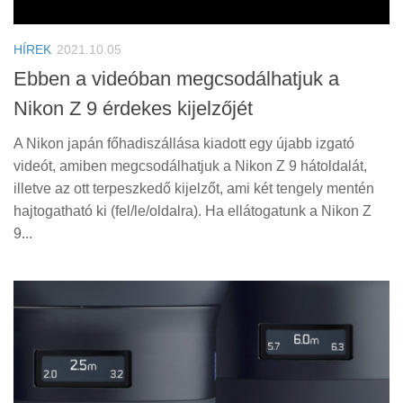
Tanácsok
Érdekességek
HÍREK
2021.10.05
Helyszíni Riport
Ebben a videóban megcsodálhatjuk a
Nikon Z 9 érdekes kijelzőjét
E-BB
A Nikon japán főhadiszállása kiadott egy újabb izgató
videót, amiben megcsodálhatjuk a Nikon Z 9 hátoldalát,
illetve az ott terpeszkedő kijelzőt, ami két tengely mentén
hajtogatható ki (fel/le/oldalra). Ha ellátogatunk a Nikon Z
9...