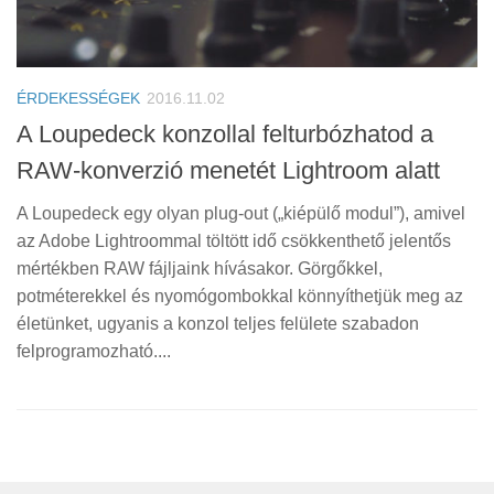
ÉRDEKESSÉGEK
2016.11.02
A Loupedeck konzollal felturbózhatod a
RAW-konverzió menetét Lightroom alatt
A Loupedeck egy olyan plug-out („kiépülő modul”), amivel
az Adobe Lightroommal töltött idő csökkenthető jelentős
mértékben RAW fájljaink hívásakor. Görgőkkel,
potméterekkel és nyomógombokkal könnyíthetjük meg az
életünket, ugyanis a konzol teljes felülete szabadon
felprogramozható....