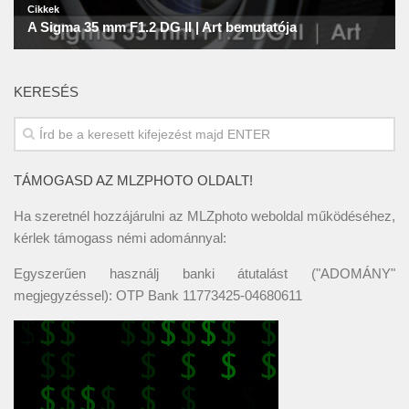
KERESÉS
TÁMOGASD AZ MLZPHOTO OLDALT!
Ha szeretnél hozzájárulni az MLZphoto weboldal működéséhez,
kérlek támogass némi adománnyal:
Egyszerűen használj banki átutalást ("ADOMÁNY"
megjegyzéssel): OTP Bank 11773425-04680611