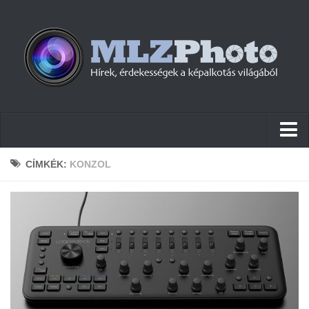
Hírek
CÍMKÉK:
KONZOL
Pletykák
Cikkek
Szoftver
Firmware
Tudástár