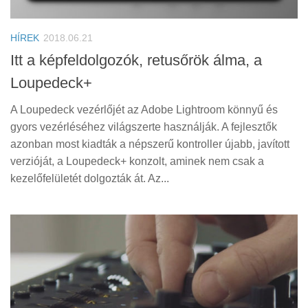
Tanácsok
Érdekességek
HÍREK
2018.06.21
Helyszíni Riport
Itt a képfeldolgozók, retusőrök álma, a
Loupedeck+
E-BB
A Loupedeck vezérlőjét az Adobe Lightroom könnyű és
gyors vezérléséhez világszerte használják. A fejlesztők
azonban most kiadták a népszerű kontroller újabb, javított
verzióját, a Loupedeck+ konzolt, aminek nem csak a
kezelőfelületét dolgozták át. Az...