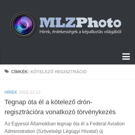
Hírek
CÍMKÉK:
KÖTELEZŐ REGISZTRÁCIÓ
Pletykák
HÍREK
Cikkek
2015.12.17
Tegnap óta él a kötelező drón-
Szoftver
regisztrációra vonatkozó törvénykezés
Firmware
Az Egyesül Államokban tegnap óta él a Federal Aviation
Tudástár
Administration (Szövetségi Légügyi Hivatal) új