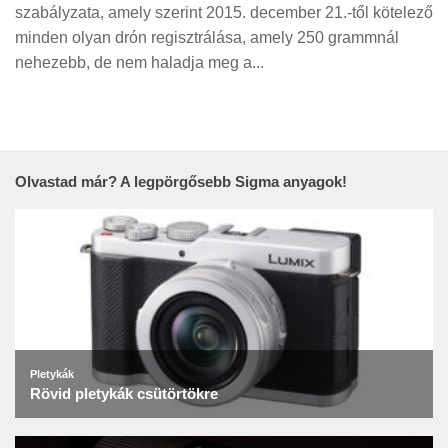
Tanácsok
szabályzata, amely szerint 2015. december 21.-től kötelező
minden olyan drón regisztrálása, amely 250 grammnál
Érdekességek
nehezebb, de nem haladja meg a...
Helyszíni Riport
E-BB
Olvastad már? A legpörgősebb Sigma anyagok!