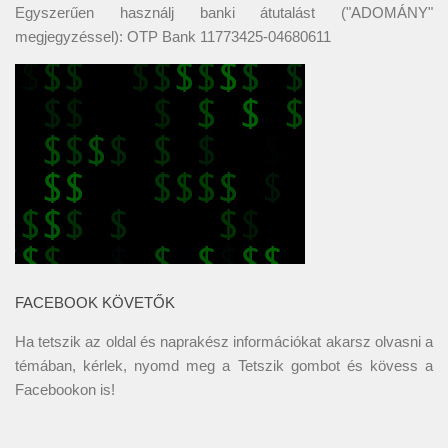
Egyszerűen használj banki átutalást ("ADOMÁNY"
megjegyzéssel): OTP Bank 11773425-04680611
FACEBOOK KÖVETŐK
Ha tetszik az oldal és naprakész információkat akarsz olvasni a
témában, kérlek, nyomd meg a Tetszik gombot és kövess a
Facebookon
is!