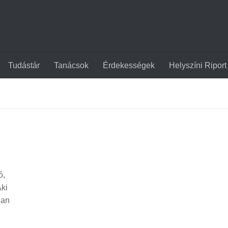
Tudástár
Tanácsok
Érdekességek
Helyszíni Riport
ó,
Aki
úan