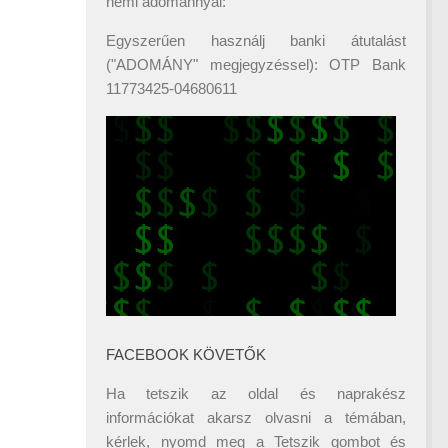
némi adománnyal:
Egyszerűen használj banki átutalást
("ADOMÁNY" megjegyzéssel): OTP Bank
11773425-04680611
FACEBOOK KÖVETŐK
Ha tetszik az oldal és naprakész
információkat akarsz olvasni a témában,
kérlek, nyomd meg a Tetszik gombot és