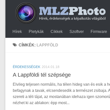
Hírek
Pletykák
Cikkek
Szoftver
Firmware
CÍMKÉK:
LAPPFÖLD
ÉRDEKESSÉGEK
2014.01.18
A Lappföldi tél szépsége
Elvileg teljesen normális, ha télen hideg van és esik a h
befagynak a tavak, elcsendesedik a természet zsibaja. 
szereti a téli tájat, az mostanában idehaza igen szomor
nézhet ki az ablakon: épp most...