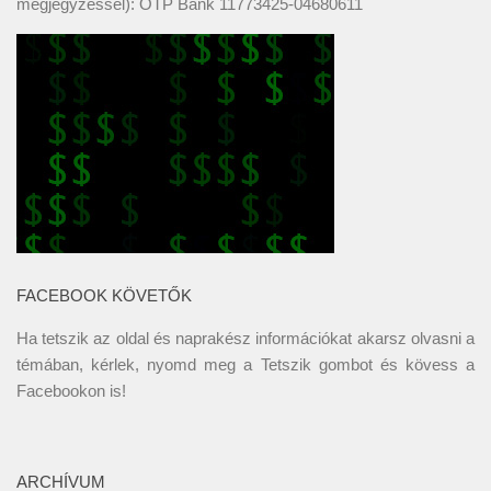
megjegyzéssel): OTP Bank 11773425-04680611
FACEBOOK KÖVETŐK
Ha tetszik az oldal és naprakész információkat akarsz olvasni a
témában, kérlek, nyomd meg a Tetszik gombot és kövess a
Facebookon
is!
ARCHÍVUM