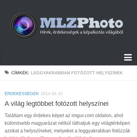
Hírek
CÍMKÉK:
LEGGYAKRABBAN FOTÓZOTT HELYSZÍNEK
Pletykák
ÉRDEKESSÉGEK
Cikkek
2014.05.10
A világ legtöbbet fotózott helyszínei
Szoftver
Találtam egy érdekes képet az imgur.com oldalon, ahol
Firmware
különösebb magyarázat nélkül láthatjuk egy világtérképen
Tudástár
azokat a helyszíneket, melyeket a leggyakrabban fotózzák