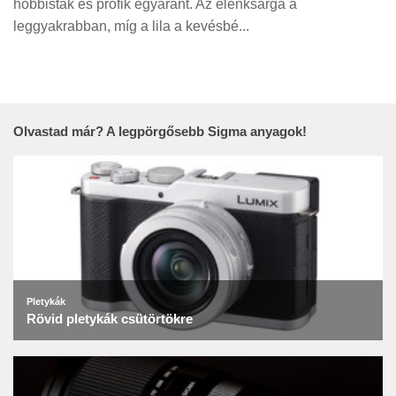
hobbisták és profik egyaránt. Az élénksárga a
Tanácsok
leggyakrabban, míg a lila a kevésbé...
Érdekességek
Helyszíni Riport
E-BB
Olvastad már? A legpörgősebb Sigma anyagok!