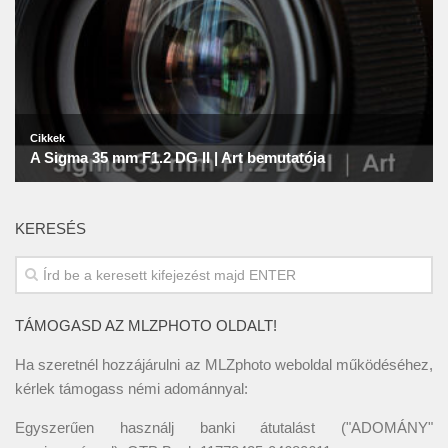
KERESÉS
TÁMOGASD AZ MLZPHOTO OLDALT!
Ha szeretnél hozzájárulni az MLZphoto weboldal működéséhez,
kérlek támogass némi adománnyal:
Egyszerűen használj banki átutalást ("ADOMÁNY"