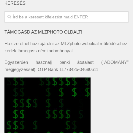
KERESÉS
TÁMOGASD AZ MLZPHOTO OLDALT!
Ha szeretnél hozzájárulni az MLZphoto weboldal működéséhez,
kérlek támogass némi adománnyal:
Egyszerűen használj banki átutalást ("ADOMÁNY"
megjegyzéssel): OTP Bank 11773425-04680611