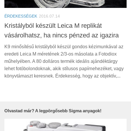
Tanácsok
Érdekességek
ÉRDEKESSÉGEK
2016.07.14
Helyszíni Riport
Kristályból készült Leica M replikát
vásárolhatsz, ha nincs pénzed az igazira
E-BB
K9 minősítésű kristályból készül gondos kézimunkával az
eredeti Leica M méretének 2/3-os másolata a Fotodiox
műhelyében. A 80 dolláros termék ideális ajándéktárgy
lehet fotóbolondoknak, akik stílusos papírnehezéket, vagy
könyvtámaszt keresnek. Érdekesség, hogy az objektív,...
Olvastad már? A legpörgősebb Sigma anyagok!