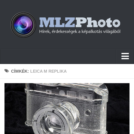
Hírek
CÍMKÉK:
LEICA M REPLIKA
Pletykák
Cikkek
Szoftver
Firmware
Tudástár