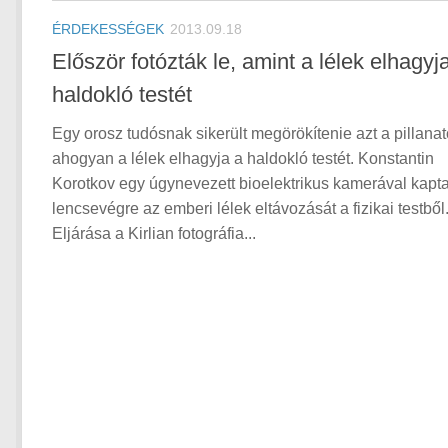
ÉRDEKESSÉGEK
2013.09.18
Először fotózták le, amint a lélek elhagyj
haldokló testét
Egy orosz tudósnak sikerült megörökítenie azt a pillanat
ahogyan a lélek elhagyja a haldokló testét. Konstantin
Korotkov egy úgynevezett bioelektrikus kamerával kapt
lencsevégre az emberi lélek eltávozását a fizikai testből
Eljárása a Kirlian fotográfia...