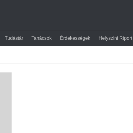
Tudástár
Tanácsok
Érdekességek
Helyszíni Riport