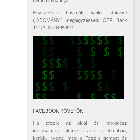
némi adománnyal:
Egyszerűen használj banki átutalást
("ADOMÁNY" megjegyzéssel): OTP Bank
11773425-04680611
FACEBOOK KÖVETŐK
Ha tetszik az oldal és naprakész
információkat akarsz olvasni a témában,
kérlek, nyomd meg a Tetszik gombot és