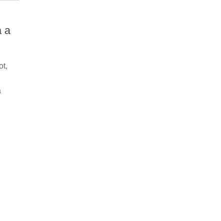
a a
ot,
a
.