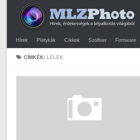
Hírek
Pletykák
Cikkek
Szoftver
Firmware
CÍMKÉK:
LÉLEK