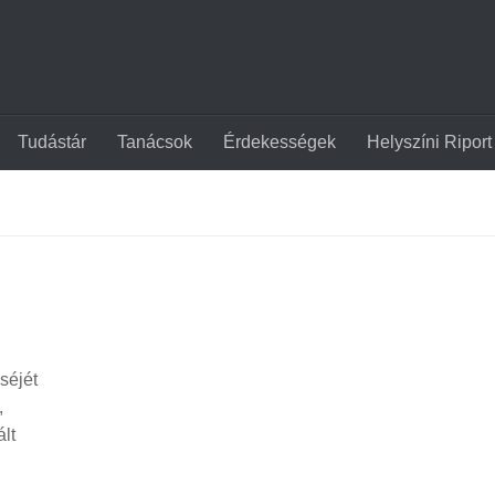
Tudástár
Tanácsok
Érdekességek
Helyszíni Riport
séjét
,
ált