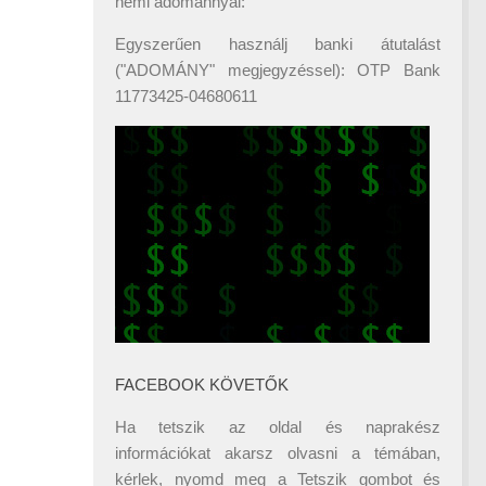
némi adománnyal:
Egyszerűen használj banki átutalást
("ADOMÁNY" megjegyzéssel): OTP Bank
11773425-04680611
FACEBOOK KÖVETŐK
Ha tetszik az oldal és naprakész
információkat akarsz olvasni a témában,
kérlek, nyomd meg a Tetszik gombot és