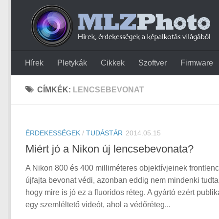
Hírek
Pletykák
Cikkek
Szoftver
Firmware
CÍMKÉK:
LENCSEBEVONAT
ÉRDEKESSÉGEK
/
TUDÁSTÁR
2014.05.15
Miért jó a Nikon új lencsebevonata?
A Nikon 800 és 400 milliméteres objektívjeinek frontlenc
újfajta bevonat védi, azonban eddig nem mindenki tudta
hogy mire is jó ez a fluoridos réteg. A gyártó ezért publik
egy szemléltető videót, ahol a védőréteg...