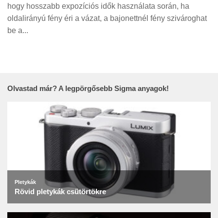
Tanácsok
hogy hosszabb expozíciós idők használata során, ha
oldalirányú fény éri a vázat, a bajonettnél fény szivároghat
Érdekességek
be a...
Helyszíni Riport
E-BB
Olvastad már? A legpörgősebb Sigma anyagok!