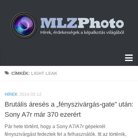
Hírek
CÍMKÉK:
LIGHT LEAK
Pletykák
HÍREK
Cikkek
2014.03.12
Brutális áresés a „fényszivárgás-gate” után:
Szoftver
Sony A7r már 370 ezerért
Firmware
Pár hete történt, hogy a Sony A7/A7r gépeknél
Tudástár
fényszivárgást fedeztek fel a felhasználók. Itt az történik,