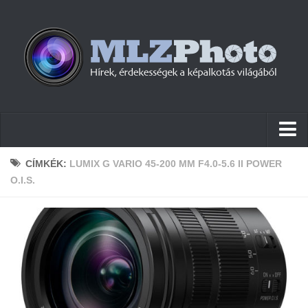
Hírek
CÍMKÉK:
LUMIX G VARIO 45-200 MM F4.0-5.6 II POWER
O.I.S.
Pletykák
Cikkek
Szoftver
Firmware
Tudástár