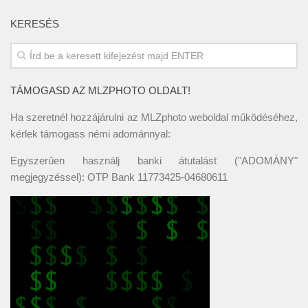
KERESÉS
TÁMOGASD AZ MLZPHOTO OLDALT!
Ha szeretnél hozzájárulni az MLZphoto weboldal működéséhez,
kérlek támogass némi adománnyal:
Egyszerűen használj banki átutalást ("ADOMÁNY"
megjegyzéssel): OTP Bank 11773425-04680611