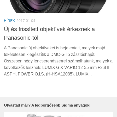
Tanácsok
Érdekességek
HÍREK
2017.01.04
Helyszíni Riport
Új és frissített objektívek érkeznek a
E-BB
Panasonic-tól
A Panasonic új objektíveket is bejelentett, melyek majd
tökéletesen kiegészítik a DMC-GH5 zászlóshajót.
Összesen négy lencserendszerrel számolhatunk, melyek a
következők lesznek: LUMIX G X VARIO 12-35 mm F2.8 II
ASPH. POWER O.I.S. (H-HSA12035), LUMIX...
Olvastad már? A legpörgősebb Sigma anyagok!