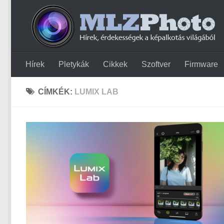
Hírek
Pletykák
Cikkek
Szoftver
Firmware
CÍMKÉK:
LUMIX LAB