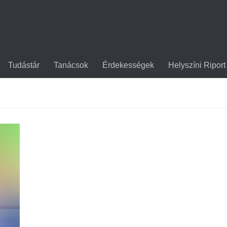
Tudástár
Tanácsok
Érdekességek
Helyszíni Riport