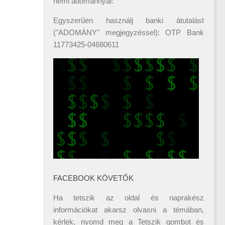
némi adománnyal:
Egyszerűen használj banki átutalást
("ADOMÁNY" megjegyzéssel): OTP Bank
11773425-04680611
FACEBOOK KÖVETŐK
Ha tetszik az oldal és naprakész
információkat akarsz olvasni a témában,
kérlek, nyomd meg a Tetszik gombot és