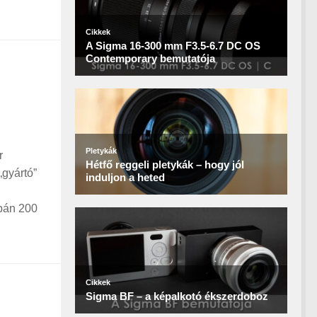
r
„gyártó”
upán 200