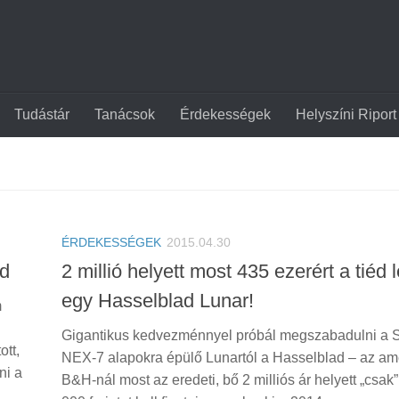
Tudástár
Tanácsok
Érdekességek
Helyszíni Riport
ÉRDEKESSÉGEK
2015.04.30
ad
2 millió helyett most 435 ezerért a tiéd 
egy Hasselblad Lunar!
m
Gigantikus kedvezménnyel próbál megszabadulni a 
ott,
NEX-7 alapokra épülő Lunartól a Hasselblad – az am
ni a
B&H-nál most az eredeti, bő 2 milliós ár helyett „csak