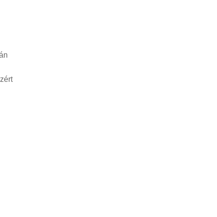
tán
zért