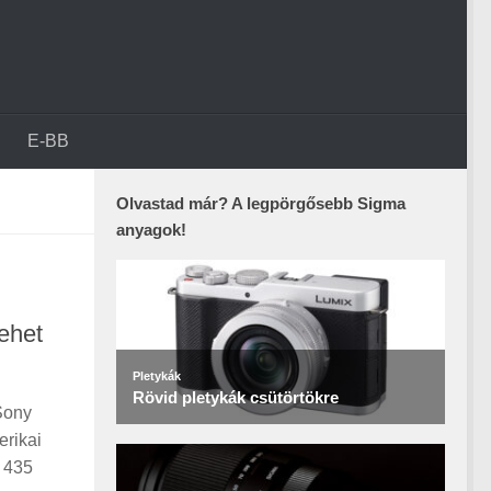
E-BB
Olvastad már? A legpörgősebb Sigma
anyagok!
lehet
Sony
erikai
” 435