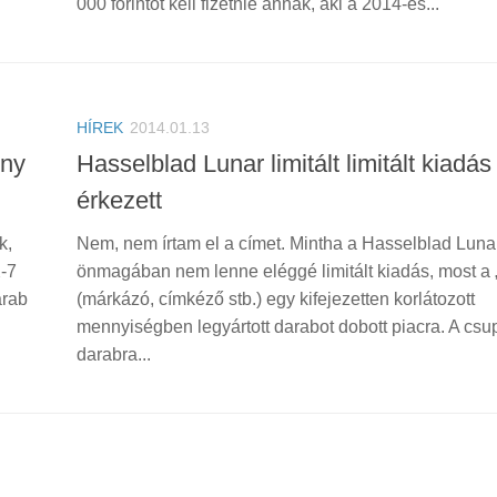
000 forintot kell fizetnie annak, aki a 2014-es...
HÍREK
2014.01.13
ony
Hasselblad Lunar limitált limitált kiadás
érkezett
k,
Nem, nem írtam el a címet. Mintha a Hasselblad Luna
X-7
önmagában nem lenne eléggé limitált kiadás, most a 
arab
(márkázó, címkéző stb.) egy kifejezetten korlátozott
mennyiségben legyártott darabot dobott piacra. A cs
darabra...