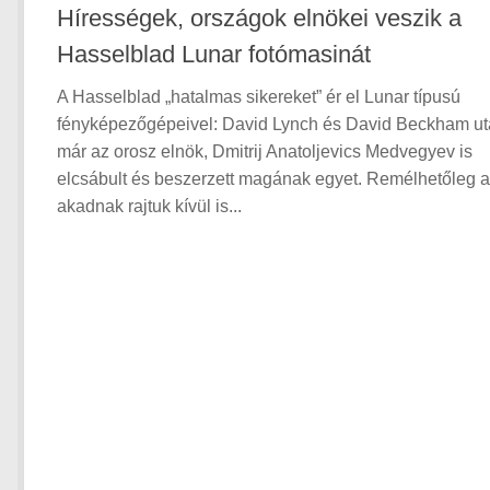
Hírességek, országok elnökei veszik a
Hasselblad Lunar fotómasinát
A Hasselblad „hatalmas sikereket” ér el Lunar típusú
fényképezőgépeivel: David Lynch és David Beckham u
már az orosz elnök, Dmitrij Anatoljevics Medvegyev is
elcsábult és beszerzett magának egyet. Remélhetőleg a
akadnak rajtuk kívül is...