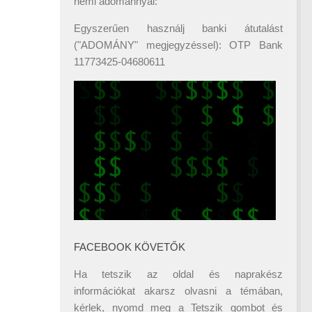
némi adománnyal:
Egyszerűen használj banki átutalást
("ADOMÁNY" megjegyzéssel): OTP Bank
11773425-04680611
FACEBOOK KÖVETŐK
Ha tetszik az oldal és naprakész
információkat akarsz olvasni a témában,
kérlek, nyomd meg a Tetszik gombot és