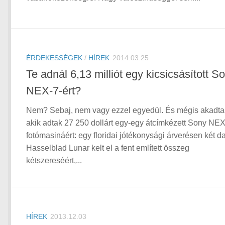
ÉRDEKESSÉGEK
/
HÍREK
2014.03.25
Te adnál 6,13 milliót egy kicsicsásított S
NEX-7-ért?
Nem? Sebaj, nem vagy ezzel egyedül. És mégis akadta
akik adtak 27 250 dollárt egy-egy átcímkézett Sony NE
fotómasináért: egy floridai jótékonysági árverésen két d
Hasselblad Lunar kelt el a fent említett összeg
kétszereséért,...
HÍREK
2013.12.03