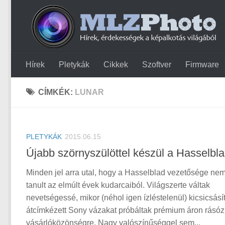
Hírek
Pletykák
Cikkek
Szoftver
Firmware
CÍMKÉK:
LUNAR
PLETYKÁK
2015.06.15
Újabb szörnyszülöttel készül a Hasselbl
Minden jel arra utal, hogy a Hasselblad vezetősége ne
tanult az elmúlt évek kudarcaiból. Világszerte váltak
nevetségessé, mikor (néhol igen ízléstelenül) kicsicsásít
átcímkézett Sony vázakat próbáltak prémium áron rásóz
vásárlóközönségre. Nagy valószínűséggel sem...