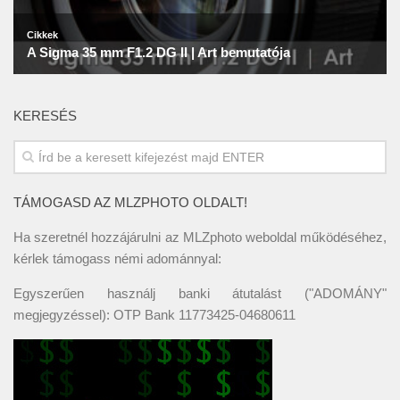
KERESÉS
TÁMOGASD AZ MLZPHOTO OLDALT!
Ha szeretnél hozzájárulni az MLZphoto weboldal működéséhez,
kérlek támogass némi adománnyal:
Egyszerűen használj banki átutalást ("ADOMÁNY"
megjegyzéssel): OTP Bank 11773425-04680611