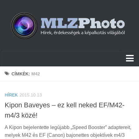
Hírek
CÍMKÉK:
M42
Pletykák
HÍREK
Cikkek
2015.10.13
Kipon Baveyes – ez kell neked EF/M42-
Szoftver
m4/3 közé!
Firmware
A Kipon bejelentette legújabb „Speed Booster” adaptereit,
Tudástár
melyek M42 és EF (Canon) bajonettes objektívek m4/3