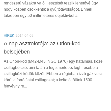
Tanácsok
rendszerű vázakra való illesztését teszik lehetővé úgy,
hogy közben csökkentik a gyújtótávolságot. Ennek
Érdekességek
tükrében egy 50 milliméteres objektívből a...
Helyszíni Riport
E-BB
HÍREK
2014.04.08
A nap asztrofotója: az Orion-köd
belsejében
Az Orion-köd (M42-M43, NGC 1976) egy hatalmas, közeli
csillagbölcső, ami talán a legismertebb, leghíresebb a
csillagközi ködök közül. Ebben a régióban izzó gáz veszi
körül a forró fiatal csillagokat; a keltető tőlünk 1500
fényévnyire...