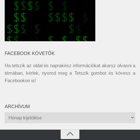
FACEBOOK KÖVETŐK
Ha tetszik az oldal és naprakész információkat akarsz olvasni a
témában, kérlek, nyomd meg a Tetszik gombot és kövess a
Facebookon
is!
ARCHÍVUM
Archívum