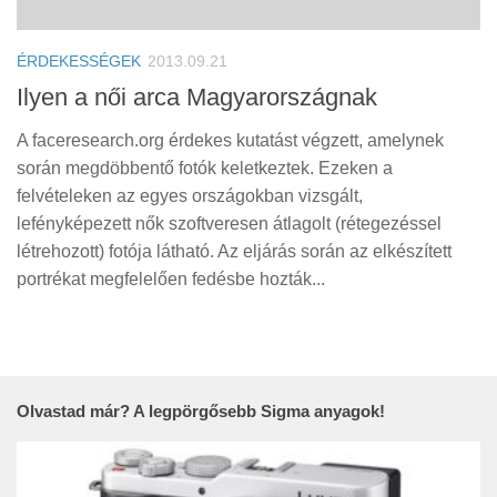
Tanácsok
Érdekességek
ÉRDEKESSÉGEK
2013.09.21
Helyszíni Riport
Ilyen a női arca Magyarországnak
E-BB
A faceresearch.org érdekes kutatást végzett, amelynek
során megdöbbentő fotók keletkeztek. Ezeken a
felvételeken az egyes országokban vizsgált,
lefényképezett nők szoftveresen átlagolt (rétegezéssel
létrehozott) fotója látható. Az eljárás során az elkészített
portrékat megfelelően fedésbe hozták...
Olvastad már? A legpörgősebb Sigma anyagok!