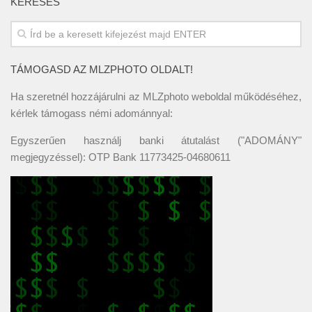
KERESÉS
TÁMOGASD AZ MLZPHOTO OLDALT!
Ha szeretnél hozzájárulni az MLZphoto weboldal működéséhez,
kérlek támogass némi adománnyal:
Egyszerűen használj banki átutalást ("ADOMÁNY"
megjegyzéssel): OTP Bank 11773425-04680611