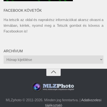
FACEBOOK KÖVETŐK
Ha tetszik az oldal és naprakész információkat akarsz olvasni a
témában, kérlek, nyomd meg a Tetszik gombot és kövess a
Facebookon
is!
ARCHÍVUM
Archívum
MLZphoto © 2011-2026. Minden jog fenntartva. |
Adatkezelesi
tájékoztató