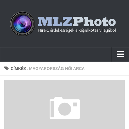
Hírek
CÍMKÉK:
MAGYARORSZÁG NŐI ARCA
Pletykák
Cikkek
Szoftver
Firmware
Tudástár