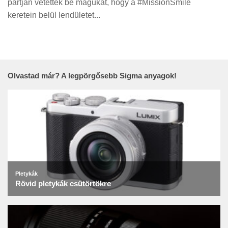
partján vetették be magukat, hogy a #MissionSmile
Tanácsok
keretein belül lendületet...
Érdekességek
Helyszíni Riport
E-BB
Olvastad már? A legpörgősebb Sigma anyagok!