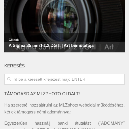
KERESÉS
TÁMOGASD AZ MLZPHOTO OLDALT!
Ha szeretnél hozzájárulni az MLZphoto weboldal működéséhez,
kérlek támogass némi adománnyal:
Egyszerűen használj banki átutalást ("ADOMÁNY"