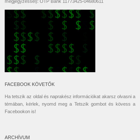
megjegyzéssel): OTP Bank 11773425-04680611
FACEBOOK KÖVETŐK
Ha tetszik az oldal és naprakész információkat akarsz olvasni a
témában, kérlek, nyomd meg a Tetszik gombot és kövess a
Facebookon
is!
ARCHÍVUM