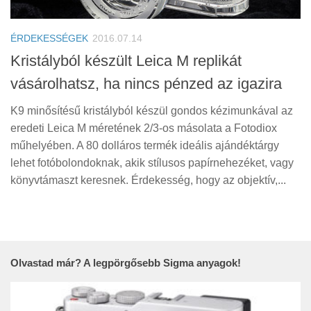
Tanácsok
Érdekességek
ÉRDEKESSÉGEK
2016.07.14
Helyszíni Riport
Kristályból készült Leica M replikát
vásárolhatsz, ha nincs pénzed az igazira
E-BB
K9 minősítésű kristályból készül gondos kézimunkával az
eredeti Leica M méretének 2/3-os másolata a Fotodiox
műhelyében. A 80 dolláros termék ideális ajándéktárgy
lehet fotóbolondoknak, akik stílusos papírnehezéket, vagy
könyvtámaszt keresnek. Érdekesség, hogy az objektív,...
Olvastad már? A legpörgősebb Sigma anyagok!