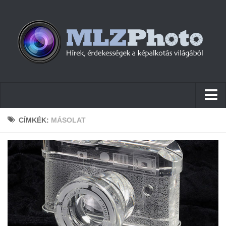
Hírek
CÍMKÉK:
MÁSOLAT
Pletykák
Cikkek
Szoftver
Firmware
Tudástár