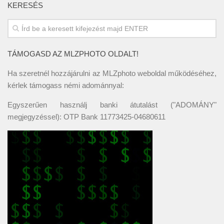
KERESÉS
TÁMOGASD AZ MLZPHOTO OLDALT!
Ha szeretnél hozzájárulni az MLZphoto weboldal működéséhez,
kérlek támogass némi adománnyal:
Egyszerűen használj banki átutalást ("ADOMÁNY"
megjegyzéssel): OTP Bank 11773425-04680611