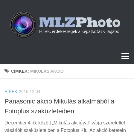
Hírek
CÍMKÉK:
MIKULÁS AKCIÓ
Pletykák
HÍREK
Cikkek
2015.12.04
Panasonic akció Mikulás alkalmából a
Szoftver
Fotoplus szaküzleteiben
Firmware
December 4.-6. között „Mikulás akcióval” várja szeretettel
Tudástár
vásárlóit szaküzleteiben a Fotoplus Kft.! Az akció keretein