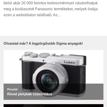
Tanácsok
belül akár 20 000 forintos kedvezménnyel vásárolhatjuk
meg a kiválasztott Panasonic termékeket, melyek listája
Érdekességek
ezen a weboldalon található. Az...
Helyszíni Riport
E-BB
Olvastad már? A legpörgősebb Sigma anyagok!