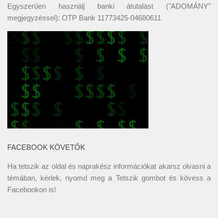
Egyszerűen használj banki átutalást ("ADOMÁNY"
megjegyzéssel): OTP Bank 11773425-04680611
FACEBOOK KÖVETŐK
Ha tetszik az oldal és naprakész információkat akarsz olvasni a
témában, kérlek, nyomd meg a Tetszik gombot és kövess a
Facebookon
is!