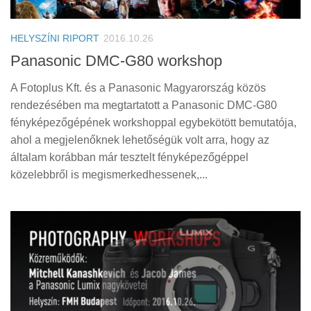
Tanácsok
Érdekességek
HELYSZÍNI RIPORT
2016.10.26
Helyszíni Riport
Panasonic DMC-G80 workshop
E-BB
A Fotoplus Kft. és a Panasonic Magyarország közös
rendezésében ma megtartatott a Panasonic DMC-G80
fényképezőgépének workshoppal egybekötött bemutatója,
ahol a megjelenőknek lehetőségük volt arra, hogy az
általam korábban már tesztelt fényképezőgéppel
közelebbről is megismerkedhessenek,...