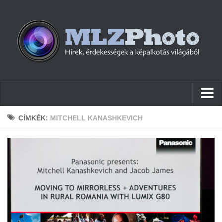
Hírek
CÍMKÉK:
MITCHELL KANASHKEVICH
Pletykák
Cikkek
Szoftver
Firmware
Tudástár