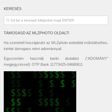
KERESÉS
TÁMOGASD AZ MLZPHOTO OLDALT!
Ha szeretnél hozzájárulni az MLZphoto weboldal működéséhez,
kérlek támogass némi adománnyal:
Egyszerűen használj banki átutalást ("ADOMÁNY"
megjegyzéssel): OTP Bank 11773425-04680611