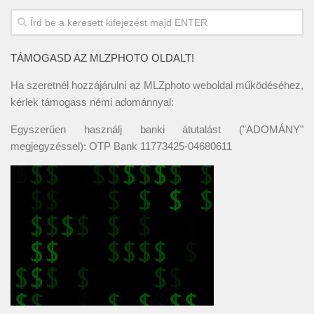
TÁMOGASD AZ MLZPHOTO OLDALT!
Ha szeretnél hozzájárulni az MLZphoto weboldal működéséhez,
kérlek támogass némi adománnyal:
Egyszerűen használj banki átutalást ("ADOMÁNY"
megjegyzéssel): OTP Bank 11773425-04680611