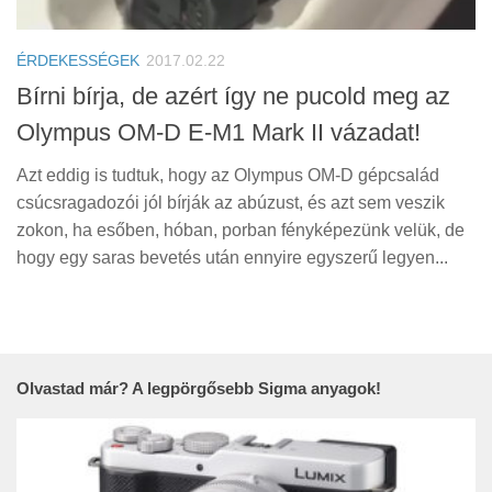
Tanácsok
Érdekességek
ÉRDEKESSÉGEK
2017.02.22
Helyszíni Riport
Bírni bírja, de azért így ne pucold meg az
Olympus OM-D E-M1 Mark II vázadat!
E-BB
Azt eddig is tudtuk, hogy az Olympus OM-D gépcsalád
csúcsragadozói jól bírják az abúzust, és azt sem veszik
zokon, ha esőben, hóban, porban fényképezünk velük, de
hogy egy saras bevetés után ennyire egyszerű legyen...
Olvastad már? A legpörgősebb Sigma anyagok!