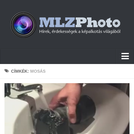
Hírek
CÍMKÉK:
MOSÁS
Pletykák
Cikkek
Szoftver
Firmware
Tudástár