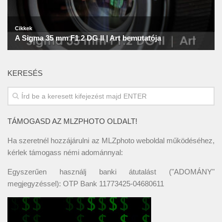
KERESÉS
TÁMOGASD AZ MLZPHOTO OLDALT!
Ha szeretnél hozzájárulni az MLZphoto weboldal működéséhez,
kérlek támogass némi adománnyal:
Egyszerűen használj banki átutalást ("ADOMÁNY"
megjegyzéssel): OTP Bank 11773425-04680611