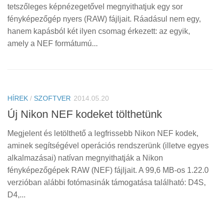
tetszőleges képnézegetővel megnyithatjuk egy sor
fényképezőgép nyers (RAW) fájljait. Ráadásul nem egy,
hanem kapásból két ilyen csomag érkezett: az egyik,
amely a NEF formátumú...
HÍREK
/
SZOFTVER
2014.05.20
Új Nikon NEF kodeket tölthetünk
Megjelent és letölthető a legfrissebb Nikon NEF kodek,
aminek segítségével operációs rendszerünk (illetve egyes
alkalmazásai) natívan megnyithatják a Nikon
fényképezőgépek RAW (NEF) fájljait. A 99,6 MB-os 1.22.0
verzióban alábbi fotómasinák támogatása található: D4S,
D4,...