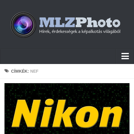
Hírek
CÍMKÉK:
NEF
Pletykák
Cikkek
Szoftver
Firmware
Tudástár