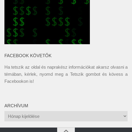
FACEBOOK KÖVETŐK
Ha tetszik az oldal és naprakész információkat akarsz olvasni a
témában, kérlek, nyomd meg a Tetszik gombot és kövess a
Facebookon
is!
ARCHÍVUM
Archívum