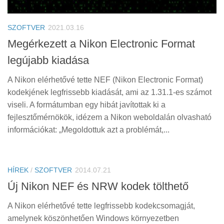
Tanácsok
Érdekességek
SZOFTVER
2021.03.16
Helyszíni Riport
Megérkezett a Nikon Electronic Format
legújabb kiadása
E-BB
A Nikon elérhetővé tette NEF (Nikon Electronic Format)
kodekjének legfrissebb kiadását, ami az 1.31.1-es számot
viseli. A formátumban egy hibát javítottak ki a
fejlesztőmérnökök, idézem a Nikon weboldalán olvasható
információkat: „Megoldottuk azt a problémát,...
HÍREK
/
SZOFTVER
2014.07.21
Új Nikon NEF és NRW kodek tölthető
A Nikon elérhetővé tette legfrissebb kodekcsomagját,
amelynek köszönhetően Windows környezetben