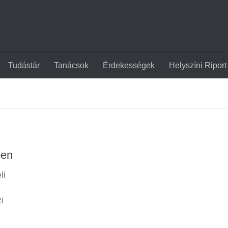
Tudástár
Tanácsok
Érdekességek
Helyszíni Riport
ben
li
i