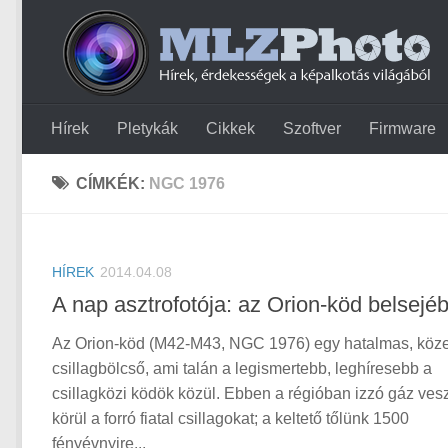
Hírek
Pletykák
Cikkek
Szoftver
Firmware
CÍMKÉK:
NGC 1976
HÍREK
2014.04.08
A nap asztrofotója: az Orion-köd belsejé
Az Orion-köd (M42-M43, NGC 1976) egy hatalmas, köze
csillagbölcső, ami talán a legismertebb, leghíresebb a
csillagközi ködök közül. Ebben a régióban izzó gáz vesz
körül a forró fiatal csillagokat; a keltető tőlünk 1500
fényévnyire...