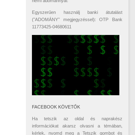
némi adománnyal:
Egyszerűen használj banki átutalást
("ADOMÁNY" megjegyzéssel): OTP Bank
11773425-04680611
FACEBOOK KÖVETŐK
Ha tetszik az oldal és naprakész
információkat akarsz olvasni a témában,
kérlek, nyomd meg a Tetszik gombot és